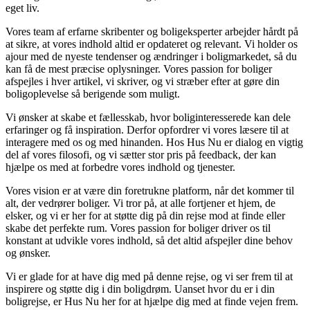
eget liv.
Vores team af erfarne skribenter og boligeksperter arbejder hårdt på
at sikre, at vores indhold altid er opdateret og relevant. Vi holder os
ajour med de nyeste tendenser og ændringer i boligmarkedet, så du
kan få de mest præcise oplysninger. Vores passion for boliger
afspejles i hver artikel, vi skriver, og vi stræber efter at gøre din
boligoplevelse så berigende som muligt.
Vi ønsker at skabe et fællesskab, hvor boliginteresserede kan dele
erfaringer og få inspiration. Derfor opfordrer vi vores læsere til at
interagere med os og med hinanden. Hos Hus Nu er dialog en vigtig
del af vores filosofi, og vi sætter stor pris på feedback, der kan
hjælpe os med at forbedre vores indhold og tjenester.
Vores vision er at være din foretrukne platform, når det kommer til
alt, der vedrører boliger. Vi tror på, at alle fortjener et hjem, de
elsker, og vi er her for at støtte dig på din rejse mod at finde eller
skabe det perfekte rum. Vores passion for boliger driver os til
konstant at udvikle vores indhold, så det altid afspejler dine behov
og ønsker.
Vi er glade for at have dig med på denne rejse, og vi ser frem til at
inspirere og støtte dig i din boligdrøm. Uanset hvor du er i din
boligrejse, er Hus Nu her for at hjælpe dig med at finde vejen frem.