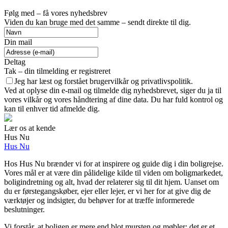
Følg med – få vores nyhedsbrev
Viden du kan bruge med det samme – sendt direkte til dig.
Din mail
Deltag
Tak – din tilmelding er registreret
Jeg har læst og forstået brugervilkår og privatlivspolitik.
Ved at oplyse din e-mail og tilmelde dig nyhedsbrevet, siger du ja til
vores vilkår og vores håndtering af dine data. Du har fuld kontrol og
kan til enhver tid afmelde dig.
Lær os at kende
Hus Nu
Hus Nu
Hos Hus Nu brænder vi for at inspirere og guide dig i din boligrejse.
Vores mål er at være din pålidelige kilde til viden om boligmarkedet,
boligindretning og alt, hvad der relaterer sig til dit hjem. Uanset om
du er førstegangskøber, ejer eller lejer, er vi her for at give dig de
værktøjer og indsigter, du behøver for at træffe informerede
beslutninger.
Vi forstår, at boligen er mere end blot mursten og møbler; det er et