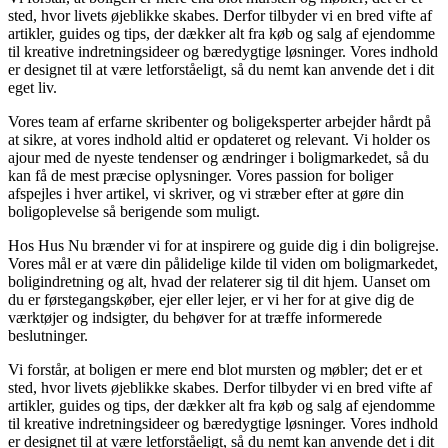
sted, hvor livets øjeblikke skabes. Derfor tilbyder vi en bred vifte af
artikler, guides og tips, der dækker alt fra køb og salg af ejendomme
til kreative indretningsideer og bæredygtige løsninger. Vores indhold
er designet til at være letforståeligt, så du nemt kan anvende det i dit
eget liv.
Vores team af erfarne skribenter og boligeksperter arbejder hårdt på
at sikre, at vores indhold altid er opdateret og relevant. Vi holder os
ajour med de nyeste tendenser og ændringer i boligmarkedet, så du
kan få de mest præcise oplysninger. Vores passion for boliger
afspejles i hver artikel, vi skriver, og vi stræber efter at gøre din
boligoplevelse så berigende som muligt.
Hos Hus Nu brænder vi for at inspirere og guide dig i din boligrejse.
Vores mål er at være din pålidelige kilde til viden om boligmarkedet,
boligindretning og alt, hvad der relaterer sig til dit hjem. Uanset om
du er førstegangskøber, ejer eller lejer, er vi her for at give dig de
værktøjer og indsigter, du behøver for at træffe informerede
beslutninger.
Vi forstår, at boligen er mere end blot mursten og møbler; det er et
sted, hvor livets øjeblikke skabes. Derfor tilbyder vi en bred vifte af
artikler, guides og tips, der dækker alt fra køb og salg af ejendomme
til kreative indretningsideer og bæredygtige løsninger. Vores indhold
er designet til at være letforståeligt, så du nemt kan anvende det i dit