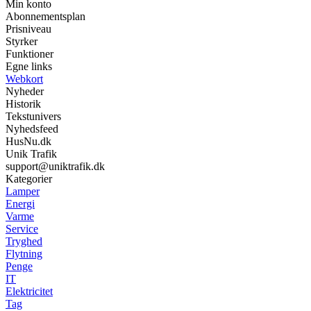
Min konto
Abonnementsplan
Prisniveau
Styrker
Funktioner
Egne links
Webkort
Nyheder
Historik
Tekstunivers
Nyhedsfeed
HusNu.dk
Unik Trafik
support@uniktrafik.dk
Kategorier
Lamper
Energi
Varme
Service
Tryghed
Flytning
Penge
IT
Elektricitet
Tag