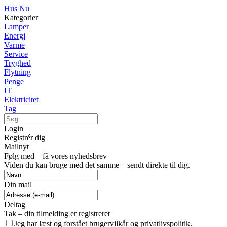
Hus Nu
Kategorier
Lamper
Energi
Varme
Service
Tryghed
Flytning
Penge
IT
Elektricitet
Tag
Login
Registrér dig
Mailnyt
Følg med – få vores nyhedsbrev
Viden du kan bruge med det samme – sendt direkte til dig.
Din mail
Deltag
Tak – din tilmelding er registreret
Jeg har læst og forstået brugervilkår og privatlivspolitik.