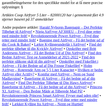
garantibetingelserne for den specifikke model for at få mere præcise
oplysninger. §
Artiklen Coop Airfryer 5 Liter – 82000120 har i gennemsnit fået
4.9
stjerner baseret på
37
anmeldelser
Andre populære artikler:
Harald Nyborgs Bagepapir – Det Perfekte
Tilbehør til Airfryer!
•
Ninja AirFryer AF300EU – Fryd dine retter
med mindre fedt!
•
Revolutionerende Power Airfryer – Fryd dine
retter med mindre fedt!
•
Bagning med Airfryer – Få det bedste ud af
din Cook & Baker!
•
Lækre Kyllingeunderlår i Airfryer!
•
Find det
perfekte tilbehør til din Kvickly Airfryer!
•
Opskrifter med Britt
Andersens Airfryer – Få det Bedste Ud af Din Airfryer!
•
Find den
Bedste Airfryer: Test og Anmeldelser af 2021-2022
•
Find den
perfekte silikone skål til din airfryer!
•
Opskrifter med Fiskefilet i
Airfryer – Få det Bedste ud af Din Frosne Fiskefilet!
•
Holm
Airfryer – Roterende Arm og 5,5 Liter Kapacitet
•
Hvilken er bedst:
Airfryer eller Actifry?
•
Komfur med Airfryer – Nem og Sund
Madlavning!
•
Bageforme til Airfryer – Få det bedste ud af din
Airfryer!
•
Find Det Perfekte Tilbehør til Din Haws Airfryer!
•
Bageforme til Airfryer – Få det bedste ud af din Airfryer!
•
Princess
XL Airfryer – Den Bedste Måde at Tilberede Mad På!
•
Revolutionerende Princess Smart Airfryer: Fryser mad uden olie!
•
Revolutionerende Power Airfryer – Fryd dine retter med mindre
fedt!
•
Lækker Kylling fra Airfryer – Nemt og Hurtigt!