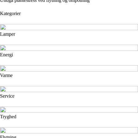
Undgå plantestress ved flytning og ompotning
Kategorier
Lamper
Energi
Varme
Service
Tryghed
Flytning