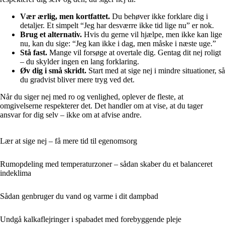
Vær ærlig, men kortfattet.
Du behøver ikke forklare dig i
detaljer. Et simpelt “Jeg har desværre ikke tid lige nu” er nok.
Brug et alternativ.
Hvis du gerne vil hjælpe, men ikke kan lige
nu, kan du sige: “Jeg kan ikke i dag, men måske i næste uge.”
Stå fast.
Mange vil forsøge at overtale dig. Gentag dit nej roligt
– du skylder ingen en lang forklaring.
Øv dig i små skridt.
Start med at sige nej i mindre situationer, så
du gradvist bliver mere tryg ved det.
Når du siger nej med ro og venlighed, oplever de fleste, at
omgivelserne respekterer det. Det handler om at vise, at du tager
ansvar for dig selv – ikke om at afvise andre.
Lær at sige nej – få mere tid til egenomsorg
Rumopdeling med temperaturzoner – sådan skaber du et balanceret
indeklima
Sådan genbruger du vand og varme i dit dampbad
Undgå kalkaflejringer i spabadet med forebyggende pleje