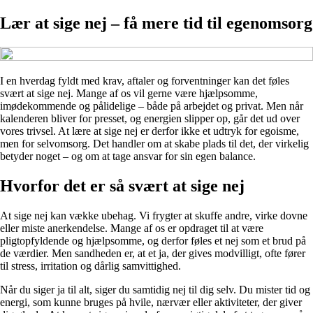
Lær at sige nej – få mere tid til egenomsorg
I en hverdag fyldt med krav, aftaler og forventninger kan det føles
svært at sige nej. Mange af os vil gerne være hjælpsomme,
imødekommende og pålidelige – både på arbejdet og privat. Men når
kalenderen bliver for presset, og energien slipper op, går det ud over
vores trivsel. At lære at sige nej er derfor ikke et udtryk for egoisme,
men for selvomsorg. Det handler om at skabe plads til det, der virkelig
betyder noget – og om at tage ansvar for sin egen balance.
Hvorfor det er så svært at sige nej
At sige nej kan vække ubehag. Vi frygter at skuffe andre, virke dovne
eller miste anerkendelse. Mange af os er opdraget til at være
pligtopfyldende og hjælpsomme, og derfor føles et nej som et brud på
de værdier. Men sandheden er, at et ja, der gives modvilligt, ofte fører
til stress, irritation og dårlig samvittighed.
Når du siger ja til alt, siger du samtidig nej til dig selv. Du mister tid og
energi, som kunne bruges på hvile, nærvær eller aktiviteter, der giver