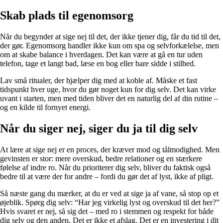
Skab plads til egenomsorg
Når du begynder at sige nej til det, der ikke tjener dig, får du tid til det,
der gør. Egenomsorg handler ikke kun om spa og selvforkælelse, men
om at skabe balance i hverdagen. Det kan være at gå en tur uden
telefon, tage et langt bad, læse en bog eller bare sidde i stilhed.
Lav små ritualer, der hjælper dig med at koble af. Måske et fast
tidspunkt hver uge, hvor du gør noget kun for dig selv. Det kan virke
uvant i starten, men med tiden bliver det en naturlig del af din rutine –
og en kilde til fornyet energi.
Når du siger nej, siger du ja til dig selv
At lære at sige nej er en proces, der kræver mod og tålmodighed. Men
gevinsten er stor: mere overskud, bedre relationer og en stærkere
følelse af indre ro. Når du prioriterer dig selv, bliver du faktisk også
bedre til at være der for andre – fordi du gør det af lyst, ikke af pligt.
Så næste gang du mærker, at du er ved at sige ja af vane, så stop op et
øjeblik. Spørg dig selv: “Har jeg virkelig lyst og overskud til det her?”
Hvis svaret er nej, så sig det – med ro i stemmen og respekt for både
dig selv og den anden. Det er ikke et afslag. Det er en investering i dit