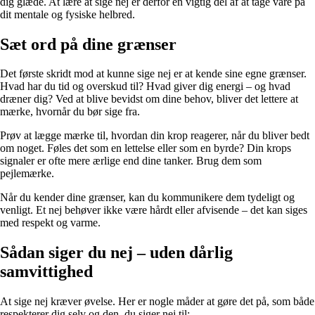
dig glæde. At lære at sige nej er derfor en vigtig del af at tage vare på
dit mentale og fysiske helbred.
Sæt ord på dine grænser
Det første skridt mod at kunne sige nej er at kende sine egne grænser.
Hvad har du tid og overskud til? Hvad giver dig energi – og hvad
dræner dig? Ved at blive bevidst om dine behov, bliver det lettere at
mærke, hvornår du bør sige fra.
Prøv at lægge mærke til, hvordan din krop reagerer, når du bliver bedt
om noget. Føles det som en lettelse eller som en byrde? Din krops
signaler er ofte mere ærlige end dine tanker. Brug dem som
pejlemærke.
Når du kender dine grænser, kan du kommunikere dem tydeligt og
venligt. Et nej behøver ikke være hårdt eller afvisende – det kan siges
med respekt og varme.
Sådan siger du nej – uden dårlig
samvittighed
At sige nej kræver øvelse. Her er nogle måder at gøre det på, som både
respekterer dig selv og den, du siger nej til: