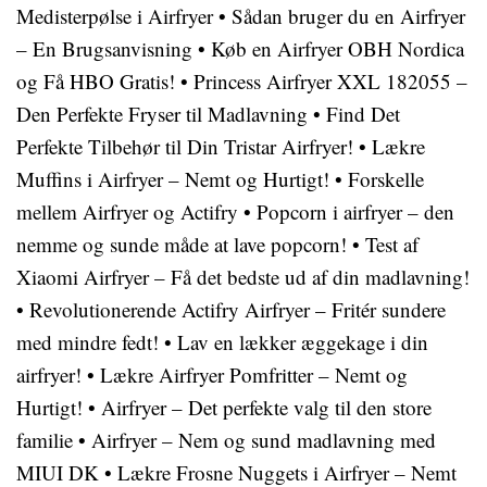
Medisterpølse i Airfryer
•
Sådan bruger du en Airfryer
– En Brugsanvisning
•
Køb en Airfryer OBH Nordica
og Få HBO Gratis!
•
Princess Airfryer XXL 182055 –
Den Perfekte Fryser til Madlavning
•
Find Det
Perfekte Tilbehør til Din Tristar Airfryer!
•
Lækre
Muffins i Airfryer – Nemt og Hurtigt!
•
Forskelle
mellem Airfryer og Actifry
•
Popcorn i airfryer – den
nemme og sunde måde at lave popcorn!
•
Test af
Xiaomi Airfryer – Få det bedste ud af din madlavning!
•
Revolutionerende Actifry Airfryer – Fritér sundere
med mindre fedt!
•
Lav en lækker æggekage i din
airfryer!
•
Lækre Airfryer Pomfritter – Nemt og
Hurtigt!
•
Airfryer – Det perfekte valg til den store
familie
•
Airfryer – Nem og sund madlavning med
MIUI DK
•
Lækre Frosne Nuggets i Airfryer – Nemt