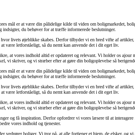
res mål er at være din pålidelige kilde til viden om boligmarkedet, bolig
 og indsigter, du behøver for at træffe informerede beslutninger.
 hvor livets øjeblikke skabes. Derfor tilbyder vi en bred vifte af artikle
at være letforståeligt, så du nemt kan anvende det i dit eget liv.
sikre, at vores indhold altid er opdateret og relevant. Vi holder os ajo
kel, vi skriver, og vi stræber efter at gøre din boligoplevelse så berigen
res mål er at være din pålidelige kilde til viden om boligmarkedet, bolig
 og indsigter, du behøver for at træffe informerede beslutninger.
 hvor livets øjeblikke skabes. Derfor tilbyder vi en bred vifte af artikle
at være letforståeligt, så du nemt kan anvende det i dit eget liv.
sikre, at vores indhold altid er opdateret og relevant. Vi holder os ajo
kel, vi skriver, og vi stræber efter at gøre din boligoplevelse så berigen
inger og få inspiration. Derfor opfordrer vi vores læsere til at interag
rbedre vores indhold og tjenester.
r vedrører boliger. Vi tror på, at alle fortjener et hjem, de elsker, og vi 