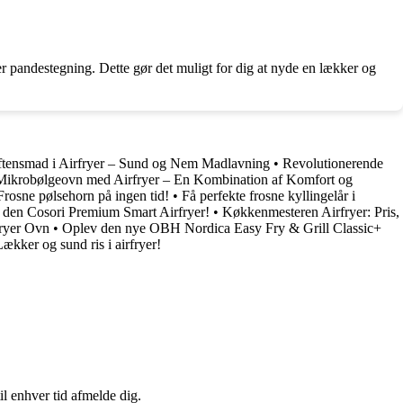
ler pandestegning. Dette gør det muligt for dig at nyde en lækker og
tensmad i Airfryer – Sund og Nem Madlavning
•
Revolutionerende
Mikrobølgeovn med Airfryer – En Kombination af Komfort og
 Frosne pølsehorn på ingen tid!
•
Få perfekte frosne kyllingelår i
 den Cosori Premium Smart Airfryer!
•
Køkkenmesteren Airfryer: Pris,
fryer Ovn
•
Oplev den nye OBH Nordica Easy Fry & Grill Classic+
Lækker og sund ris i airfryer!
il enhver tid afmelde dig.