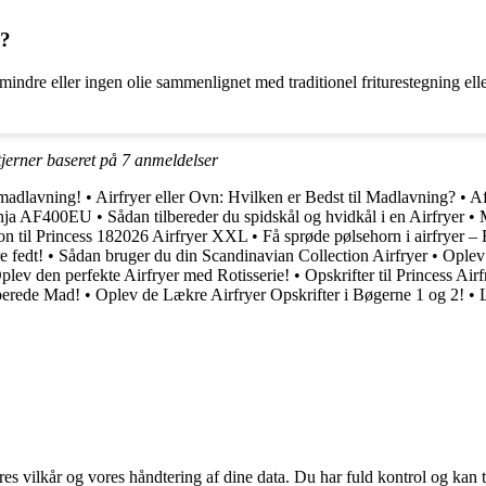
å?
mindre eller ingen olie sammenlignet med traditionel friturestegning el
tjerner baseret på
7
anmeldelser
madlavning!
•
Airfryer eller Ovn: Hvilken er Bedst til Madlavning?
•
Af
inja AF400EU
•
Sådan tilbereder du spidskål og hvidkål i en Airfryer
•
on til Princess 182026 Airfryer XXL
•
Få sprøde pølsehorn i airfryer –
e fedt!
•
Sådan bruger du din Scandinavian Collection Airfryer
•
Oplev
plev den perfekte Airfryer med Rotisserie!
•
Opskrifter til Princess Air
berede Mad!
•
Oplev de Lækre Airfryer Opskrifter i Bøgerne 1 og 2!
•
res vilkår og vores håndtering af dine data. Du har fuld kontrol og kan t