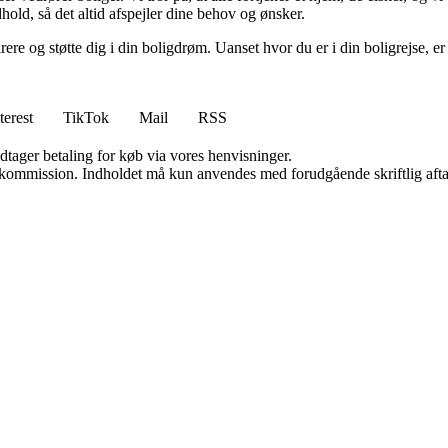
dhold, så det altid afspejler dine behov og ønsker.
pirere og støtte dig i din boligdrøm. Uanset hvor du er i din boligrejse,
terest
TikTok
Mail
RSS
dtager betaling for køb via vores henvisninger.
få kommission. Indholdet må kun anvendes med forudgående skriftlig afta