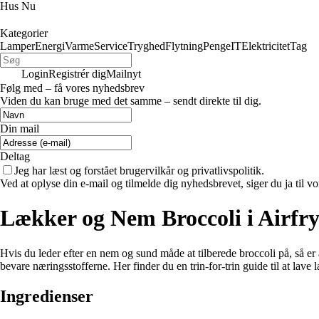
Hus Nu
Kategorier
Lamper
Energi
Varme
Service
Tryghed
Flytning
Penge
IT
Elektricitet
Tag
Login
Registrér dig
Mailnyt
Følg med – få vores nyhedsbrev
Viden du kan bruge med det samme – sendt direkte til dig.
Din mail
Deltag
Jeg har læst og forstået brugervilkår og privatlivspolitik.
Ved at oplyse din e-mail og tilmelde dig nyhedsbrevet, siger du ja til vo
Lækker og Nem Broccoli i Airfr
Hvis du leder efter en nem og sund måde at tilberede broccoli på, så er 
bevare næringsstofferne. Her finder du en trin-for-trin guide til at lave 
Ingredienser