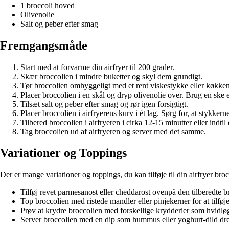
1 broccoli hoved
Olivenolie
Salt og peber efter smag
Fremgangsmåde
Start med at forvarme din airfryer til 200 grader.
Skær broccolien i mindre buketter og skyl dem grundigt.
Tør broccolien omhyggeligt med et rent viskestykke eller køkken
Placer broccolien i en skål og dryp olivenolie over. Brug en ske e
Tilsæt salt og peber efter smag og rør igen forsigtigt.
Placer broccolien i airfryerens kurv i ét lag. Sørg for, at stykker
Tilbered broccolien i airfryeren i cirka 12-15 minutter eller indt
Tag broccolien ud af airfryeren og server med det samme.
Variationer og Toppings
Der er mange variationer og toppings, du kan tilføje til din airfryer broc
Tilføj revet parmesanost eller cheddarost ovenpå den tilberedte bro
Top broccolien med ristede mandler eller pinjekerner for at tilføje
Prøv at krydre broccolien med forskellige krydderier som hvidløg
Server broccolien med en dip som hummus eller yoghurt-dild dre