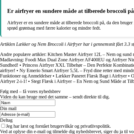
Er airfryer en sundere måde at tilberede broccoli p
Airfryer er en sundere måde at tilberede broccoli på, da den bruger 
sprød grøntsag med færre kalorier og mindre fedt.
Artiklen Lækker og Nem Broccoli i Airfryer har i gennemsnit fået
3.3
s
Andre populære artikler:
Kitchen Master Airfryer 12L – Nem og sund 
Madlavning: Foodi Max Dual Zone Airfryer AF400EU og Airfryer N
Sundhed!
•
Princess Airfryer XXL Tilbehør – Den Perfekte Kombinati
airfryer!
•
Ny Emerio Smart Airfryer 5,5L – Fryd dine retter med mindr
Funktioner og Anmeldelser
•
Lækker Paneret Flæsk Bagt i Airfryer
•
O
Airfryer 2-i-1!
•
Stegt Flæsk i Airfryer – En Nem og Sund Måde at Til
Følg med – få vores nyhedsbrev
Viden du kan bruge med det samme – sendt direkte til dig.
Din mail
Deltag
Jeg har læst og forstået brugervilkår og privatlivspolitik.
Ved at oplyse din e-mail og tilmelde dig nyhedsbrevet, siger du ja til vo