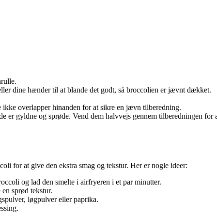
rulle.
ller dine hænder til at blande det godt, så broccolien er jævnt dækket.
ne ikke overlapper hinanden for at sikre en jævn tilberedning.
il de er gyldne og sprøde. Vend dem halvvejs gennem tilberedningen for at
coli for at give den ekstra smag og tekstur. Her er nogle ideer:
ccoli og lad den smelte i airfryeren i et par minutter.
 en sprød tekstur.
spulver, løgpulver eller paprika.
ssing.