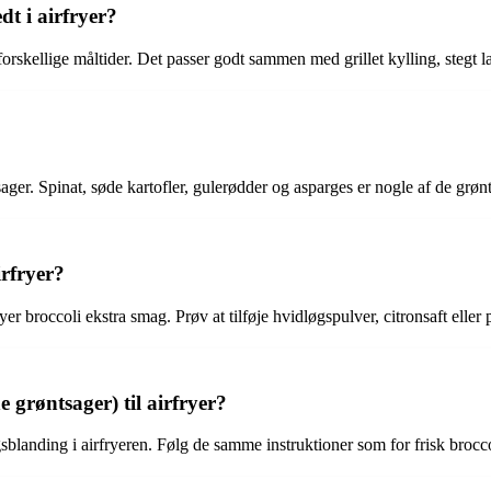
t i airfryer?
orskellige måltider. Det passer godt sammen med grillet kylling, stegt l
ntsager. Spinat, søde kartofler, gulerødder og asparges er nogle af de gr
irfryer?
fryer broccoli ekstra smag. Prøv at tilføje hvidløgspulver, citronsaft eller
grøntsager) til airfryer?
sblanding i airfryeren. Følg de samme instruktioner som for frisk brocco