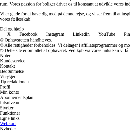
rum. Vores passion for boliger driver os til konstant at udvikle vores in
Vi er glade for at have dig med på denne rejse, og vi ser frem til at ins
vores fællesskab!
Del og hjælp
X
Facebook
Instagram
LinkedIn
YouTube
Pin
© Ophavsretten håndhæves.
© Alle rettigheder forbeholdes. Vi deltager i affiliateprogrammer og mo
© Dette site er omfattet af ophavsret. Ved køb via vores links kan vi 
Noter
Kundeservice
Kontakt
Bedømmelse
Vi søger
Tip redaktionen
Profil
Min konto
Abonnementsplan
Prisniveau
Styrker
Funktioner
Egne links
Webkort
Nyheder