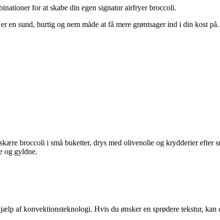
nationer for at skabe din egen signatur airfryer broccoli.
et er en sund, hurtig og nem måde at få mere grøntsager ind i din kost på
 skære broccoli i små buketter, drys med olivenolie og krydderier efter s
de og gyldne.
jælp af konvektionsteknologi. Hvis du ønsker en sprødere tekstur, kan d