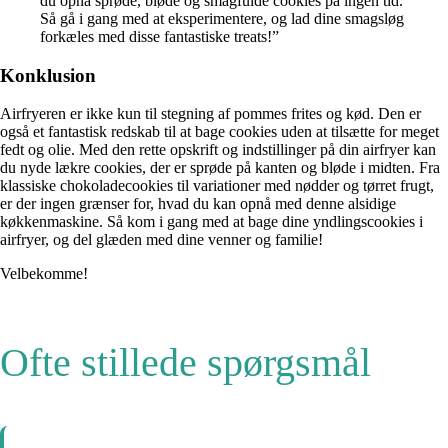
du opnå sprøde, bløde og smagfulde cookies på ingen tid.
Så gå i gang med at eksperimentere, og lad dine smagsløg
forkæles med disse fantastiske treats!”
Konklusion
Airfryeren er ikke kun til stegning af pommes frites og kød. Den er
også et fantastisk redskab til at bage cookies uden at tilsætte for meget
fedt og olie. Med den rette opskrift og indstillinger på din airfryer kan
du nyde lækre cookies, der er sprøde på kanten og bløde i midten. Fra
klassiske chokoladecookies til variationer med nødder og tørret frugt,
er der ingen grænser for, hvad du kan opnå med denne alsidige
køkkenmaskine. Så kom i gang med at bage dine yndlingscookies i
airfryer, og del glæden med dine venner og familie!
Velbekomme!
Ofte stillede spørgsmål