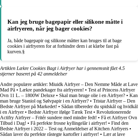
Kan jeg bruge bagepapir eller silikone måtte i
airfryeren, når jeg bager cookies?
Ja, både bagepapir og silikone måtter kan bruges til at bage
cookies i airfryeren for at forhindre dem i at klæbe fast på
kurven.§
Artiklen Lækre Cookies Bagt i Airfryer har i gennemsnit fået
4.5
stjerner baseret på
42
anmeldelser
Andre populære artikler:
Miuidk Airfryer – Den Nemme Måde at Lave
Mad På
•
Lækre pandekager fra airfryeren!
•
Test af Princess Airfryer
Ovn 11 L. – 1800W Deluxe
•
Skal man bruge olie i en Airfryer?
•
Kan
man bruge Staniol og Sølvpapir i en Airfryer?
•
Tristar Airfryer – Den
Bedste Airfryer på Markedet!
•
Sådan tilbereder du spidskål og hvidkål
i en Airfryer
•
Bedste Airfryer ifølge Tænk Test
•
Revolutionerende
Actifry Airfryer – Fritér sundere med mindre fedt!
•
Få et Airfryer Ovn
Tilbud i Dag!
•
Få perfekte frosne kyllingelår i airfryer!
•
Find den
Bedste Airfryer i 2022 – Test og Anmeldelser af Kitchen Airfryers
•
Sådan laver du perfekte råstegte kartofler i airfryer!
•
Lær at lave