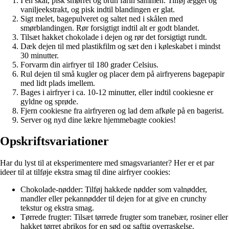
I en skål, pisk smørret og brun farin sammen. Tilføj ægget og
vaniljeekstrakt, og pisk indtil blandingen er glat.
Sigt melet, bagepulveret og saltet ned i skålen med
smørblandingen. Rør forsigtigt indtil alt er godt blandet.
Tilsæt hakket chokolade i dejen og rør det forsigtigt rundt.
Dæk dejen til med plastikfilm og sæt den i køleskabet i mindst
30 minutter.
Forvarm din airfryer til 180 grader Celsius.
Rul dejen til små kugler og placer dem på airfryerens bagepapir
med lidt plads imellem.
Bages i airfryer i ca. 10-12 minutter, eller indtil cookiesne er
gyldne og sprøde.
Fjern cookiesne fra airfryeren og lad dem afkøle på en bagerist.
Server og nyd dine lækre hjemmebagte cookies!
Opskriftsvariationer
Har du lyst til at eksperimentere med smagsvarianter? Her er et par
ideer til at tilføje ekstra smag til dine airfryer cookies:
Chokolade-nødder: Tilføj hakkede nødder som valnødder,
mandler eller pekannødder til dejen for at give en crunchy
tekstur og ekstra smag.
Tørrede frugter: Tilsæt tørrede frugter som tranebær, rosiner eller
hakket tørret abrikos for en sød og saftig overraskelse.