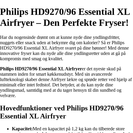
Philips HD9270/96 Essential XL
Airfryer – Den Perfekte Fryser!
Har du nogensinde drømt om at kunne nyde dine yndlingsfritter,
nuggets eller snack uden at bekymre dig om kalorier? Så er Philips
HD9270/96 Essential XL Airfryer svaret på dine bønner! Med denne
innovative fryser kan du nyde alle dine yndlingsretter uden at gå på
kompromis med smag og kvalitet.
Philips HD9270/96 Essential XL Airfryer
er det nyeste skud på
stammen inden for smart køkkenudstyr. Med sin avancerede
luftteknologi skaber denne Airfryer lækre og sprøde retter ved hjælp af
minimalt eller intet fedtstof. Det betyder, at du kan nyde dine
yndlingsmad, samtidig med at du tager hensyn til din sundhed og
velvære.
Hovedfunktioner ved Philips HD9270/96
Essential XL Airfryer
Kapacitet:
Med en kapacitet på 1,2 kg kan du tilberede store