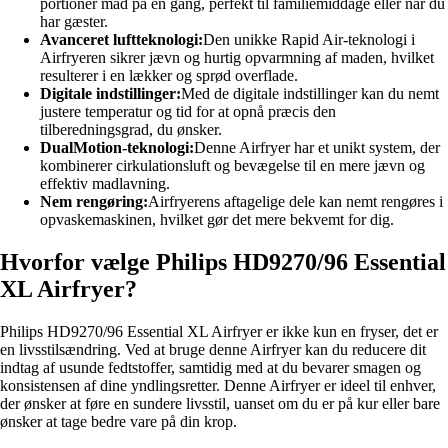
portioner mad på én gang, perfekt til familiemiddage eller når du
har gæster.
Avanceret luftteknologi:
Den unikke Rapid Air-teknologi i
Airfryeren sikrer jævn og hurtig opvarmning af maden, hvilket
resulterer i en lækker og sprød overflade.
Digitale indstillinger:
Med de digitale indstillinger kan du nemt
justere temperatur og tid for at opnå præcis den
tilberedningsgrad, du ønsker.
DualMotion-teknologi:
Denne Airfryer har et unikt system, der
kombinerer cirkulationsluft og bevægelse til en mere jævn og
effektiv madlavning.
Nem rengøring:
Airfryerens aftagelige dele kan nemt rengøres i
opvaskemaskinen, hvilket gør det mere bekvemt for dig.
Hvorfor vælge Philips HD9270/96 Essential
XL Airfryer?
Philips HD9270/96 Essential XL Airfryer er ikke kun en fryser, det er
en livsstilsændring. Ved at bruge denne Airfryer kan du reducere dit
indtag af usunde fedtstoffer, samtidig med at du bevarer smagen og
konsistensen af dine yndlingsretter. Denne Airfryer er ideel til enhver,
der ønsker at føre en sundere livsstil, uanset om du er på kur eller bare
ønsker at tage bedre vare på din krop.