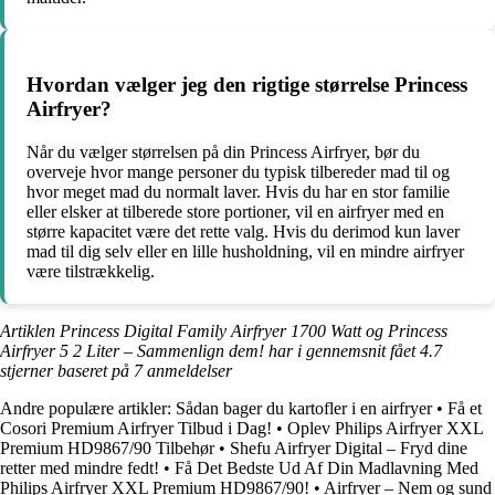
Hvordan vælger jeg den rigtige størrelse Princess
Airfryer?
Når du vælger størrelsen på din Princess Airfryer, bør du
overveje hvor mange personer du typisk tilbereder mad til og
hvor meget mad du normalt laver. Hvis du har en stor familie
eller elsker at tilberede store portioner, vil en airfryer med en
større kapacitet være det rette valg. Hvis du derimod kun laver
mad til dig selv eller en lille husholdning, vil en mindre airfryer
være tilstrækkelig.
Artiklen Princess Digital Family Airfryer 1700 Watt og Princess
Airfryer 5 2 Liter – Sammenlign dem! har i gennemsnit fået
4.7
stjerner baseret på
7
anmeldelser
Andre populære artikler:
Sådan bager du kartofler i en airfryer
•
Få et
Cosori Premium Airfryer Tilbud i Dag!
•
Oplev Philips Airfryer XXL
Premium HD9867/90 Tilbehør
•
Shefu Airfryer Digital – Fryd dine
retter med mindre fedt!
•
Få Det Bedste Ud Af Din Madlavning Med
Philips Airfryer XXL Premium HD9867/90!
•
Airfryer – Nem og sund