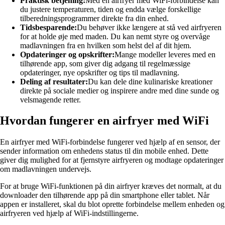
Praktisk betjening:
Med en airfryer med WiFi-forbindelse kan
du justere temperaturen, tiden og endda vælge forskellige
tilberedningsprogrammer direkte fra din enhed.
Tidsbesparende:
Du behøver ikke længere at stå ved airfryeren
for at holde øje med maden. Du kan nemt styre og overvåge
madlavningen fra en hvilken som helst del af dit hjem.
Opdateringer og opskrifter:
Mange modeller leveres med en
tilhørende app, som giver dig adgang til regelmæssige
opdateringer, nye opskrifter og tips til madlavning.
Deling af resultater:
Du kan dele dine kulinariske kreationer
direkte på sociale medier og inspirere andre med dine sunde og
velsmagende retter.
Hvordan fungerer en airfryer med WiFi
En airfryer med WiFi-forbindelse fungerer ved hjælp af en sensor, der
sender information om enhedens status til din mobile enhed. Dette
giver dig mulighed for at fjernstyre airfryeren og modtage opdateringer
om madlavningen undervejs.
For at bruge WiFi-funktionen på din airfryer kræves det normalt, at du
downloader den tilhørende app på din smartphone eller tablet. Når
appen er installeret, skal du blot oprette forbindelse mellem enheden og
airfryeren ved hjælp af WiFi-indstillingerne.