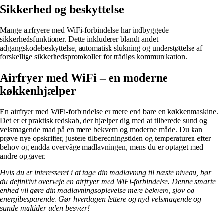
Sikkerhed og beskyttelse
Mange airfryere med WiFi-forbindelse har indbyggede
sikkerhedsfunktioner. Dette inkluderer blandt andet
adgangskodebeskyttelse, automatisk slukning og understøttelse af
forskellige sikkerhedsprotokoller for trådløs kommunikation.
Airfryer med WiFi – en moderne
køkkenhjælper
En airfryer med WiFi-forbindelse er mere end bare en køkkenmaskine.
Det er et praktisk redskab, der hjælper dig med at tilberede sund og
velsmagende mad på en mere bekvem og moderne måde. Du kan
prøve nye opskrifter, justere tilberedningstiden og temperaturen efter
behov og endda overvåge madlavningen, mens du er optaget med
andre opgaver.
Hvis du er interesseret i at tage din madlavning til næste niveau, bør
du definitivt overveje en airfryer med WiFi-forbindelse. Denne smarte
enhed vil gøre din madlavningsoplevelse mere bekvem, sjov og
energibesparende. Gør hverdagen lettere og nyd velsmagende og
sunde måltider uden besvær!