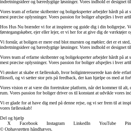
indretningsideer og bæredygtige løsninger. Vores indhold er designet til 
Vores team af erfarne skribenter og boligeksperter arbejder hårdt på at 
mest præcise oplysninger. Vores passion for boliger afspejles i hver arti
Hos Hus Nu brænder vi for at inspirere og guide dig i din boligrejse. Vo
førstegangskøber, ejer eller lejer, er vi her for at give dig de værktøjer
Vi forstår, at boligen er mere end blot mursten og møbler; det er et sted,
indretningsideer og bæredygtige løsninger. Vores indhold er designet til 
Vores team af erfarne skribenter og boligeksperter arbejder hårdt på at 
mest præcise oplysninger. Vores passion for boliger afspejles i hver arti
Vi ønsker at skabe et fællesskab, hvor boliginteresserede kan dele erfar
filosofi, og vi sætter stor pris på feedback, der kan hjælpe os med at fo
Vores vision er at være din foretrukne platform, når det kommer til alt, de
rum. Vores passion for boliger driver os til konstant at udvikle vores in
Vi er glade for at have dig med på denne rejse, og vi ser frem til at ins
vores fællesskab!
Del og hjælp
X
Facebook
Instagram
LinkedIn
YouTube
Pin
© Ophavsretten håndhæves.