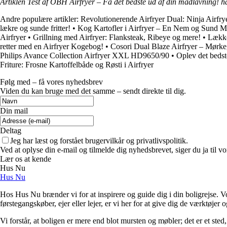
Artiklen Test af OBH Airfryer – Få det bedste ud af din madlavning! h
Andre populære artikler:
Revolutionerende Airfryer Dual: Ninja Airfrye
lækre og sunde fritter!
•
Kog Kartofler i Airfryer – En Nem og Sund M
Airfryer
•
Grillning med Airfryer: Flanksteak, Ribeye og mere!
•
Lække
retter med en Airfryer Kogebog!
•
Cosori Dual Blaze Airfryer – Mørke
Philips Avance Collection Airfryer XXL HD9650/90
•
Oplev det bedst
Friture: Frosne Kartoffelbåde og Røsti i Airfryer
Følg med – få vores nyhedsbrev
Viden du kan bruge med det samme – sendt direkte til dig.
Din mail
Deltag
Jeg har læst og forstået brugervilkår og privatlivspolitik.
Ved at oplyse din e-mail og tilmelde dig nyhedsbrevet, siger du ja til vo
Lær os at kende
Hus Nu
Hus Nu
Hos Hus Nu brænder vi for at inspirere og guide dig i din boligrejse. Vo
førstegangskøber, ejer eller lejer, er vi her for at give dig de værktøjer
Vi forstår, at boligen er mere end blot mursten og møbler; det er et sted,