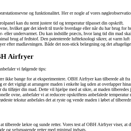
 præstationsevne og funktionalitet. Her er nogle af vores nøgleobservatio
rolpanel kan du nemt justere tid og temperatur tilpasset din opskrift.
ne, hvilket gør det ideelt til travle hverdage eller når du har brug for hu
- eller undervarmet. Du kan indstille præcis, hvor lang tid din mad skal
imal brug af fedtstof. Den patenterede luftteknologi sikrer, at varm luft 
r efter madlavningen. Både det non-stick belægning og det aftagelige ri
BH Airfryer
nbefaler vi følgende tips:
vær ikke bange for at eksperimentere. OBH Airfryer kan tilberede alt fra
ng er det vigtigt at arrangere maden i enkelte lag uden at overlapper hin
r du tilføjer din mad. Dette vil hjælpe med at sikre, at maden tilberedes 
ionelle ovne, anbefaler vi at reducere opskriftens anbefalede temperatur
ødeste tekstur anbefales det at ryste og vende maden i løbet af tilbered
tilberede lækre og sunde retter. Vores test af OBH Airfryer viser, at de
røde og velsmagende retter med minimal indsats.