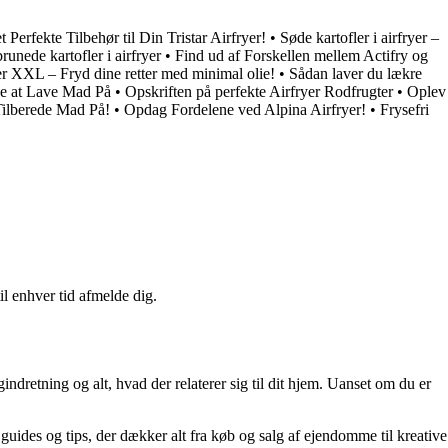
 Perfekte Tilbehør til Din Tristar Airfryer!
•
Søde kartofler i airfryer –
unede kartofler i airfryer
•
Find ud af Forskellen mellem Actifry og
er XXL – Fryd dine retter med minimal olie!
•
Sådan laver du lækre
e at Lave Mad På
•
Opskriften på perfekte Airfryer Rodfrugter
•
Oplev
Tilberede Mad På!
•
Opdag Fordelene ved Alpina Airfryer!
•
Frysefri
il enhver tid afmelde dig.
indretning og alt, hvad der relaterer sig til dit hjem. Uanset om du er
r, guides og tips, der dækker alt fra køb og salg af ejendomme til kreative