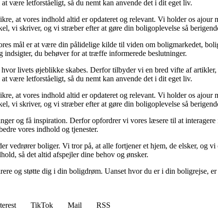
at være letforståeligt, så du nemt kan anvende det i dit eget liv.
sikre, at vores indhold altid er opdateret og relevant. Vi holder os ajo
kel, vi skriver, og vi stræber efter at gøre din boligoplevelse så berigen
res mål er at være din pålidelige kilde til viden om boligmarkedet, bolig
 og indsigter, du behøver for at træffe informerede beslutninger.
 hvor livets øjeblikke skabes. Derfor tilbyder vi en bred vifte af artikle
at være letforståeligt, så du nemt kan anvende det i dit eget liv.
sikre, at vores indhold altid er opdateret og relevant. Vi holder os ajo
kel, vi skriver, og vi stræber efter at gøre din boligoplevelse så berigen
inger og få inspiration. Derfor opfordrer vi vores læsere til at interag
rbedre vores indhold og tjenester.
r vedrører boliger. Vi tror på, at alle fortjener et hjem, de elsker, og vi 
dhold, så det altid afspejler dine behov og ønsker.
pirere og støtte dig i din boligdrøm. Uanset hvor du er i din boligrejse,
terest
TikTok
Mail
RSS