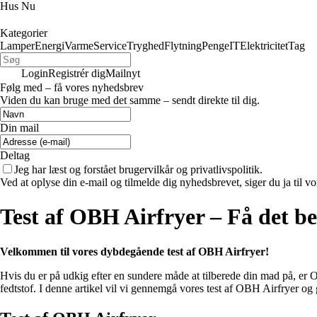
Hus Nu
Kategorier
Lamper
Energi
Varme
Service
Tryghed
Flytning
Penge
IT
Elektricitet
Tag
Login
Registrér dig
Mailnyt
Følg med – få vores nyhedsbrev
Viden du kan bruge med det samme – sendt direkte til dig.
Din mail
Deltag
Jeg har læst og forstået brugervilkår og privatlivspolitik.
Ved at oplyse din e-mail og tilmelde dig nyhedsbrevet, siger du ja til vo
Test af OBH Airfryer – Få det b
Velkommen til vores dybdegående test af OBH Airfryer!
Hvis du er på udkig efter en sundere måde at tilberede din mad på, e
fedtstof. I denne artikel vil vi gennemgå vores test af OBH Airfryer og g