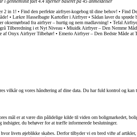
ar i gennemsnit fået
4.4
stjerner baseret på
45
anmeldelser
r 2 in 1!
•
Find den perfekte airfryer-kogebog til dine behov!
•
Find Det
åde!
•
Lækre Hasselbagte Kartofler i Airfryer
•
Sådan laver du sprøde br
r oksemørbrad fra airfryer – hurtig og nem madlavning!
•
Tefal Airfry
grå Tilberedning i et Nyt Niveau
•
Miuidk Airfryer – Den Nemme Måd
e af Onyx Airfryer Tilbehør!
•
Emerio Airfryer – Den Bedste Måde at 
res vilkår og vores håndtering af dine data. Du har fuld kontrol og kan t
res mål er at være din pålidelige kilde til viden om boligmarkedet, bolig
 og indsigter, du behøver for at træffe informerede beslutninger.
 hvor livets øjeblikke skabes. Derfor tilbyder vi en bred vifte af artikle