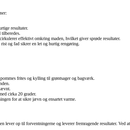
ner:
rtige resultater.
 tilberedes.
cirkulerer effektivt omkring maden, hvilket giver sprøde resultater.
st og fad sikrer en let og hurtig rengøring.
 pommes frites og kylling til grøntsager og bagværk.
anden.
jævnt.
 med cirka 20 grader.
ningen for at sikre jævn og ensartet varme.
n lever op til forventningerne og leverer fremragende resultater. Ved at