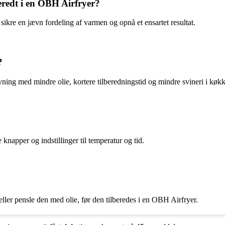
eredt i en OBH Airfryer?
 sikre en jævn fordeling af varmen og opnå et ensartet resultat.
?
ing med mindre olie, kortere tilberedningstid og mindre svineri i køkk
knapper og indstillinger til temperatur og tid.
eller pensle den med olie, før den tilberedes i en OBH Airfryer.