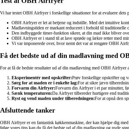
Test af OBH Airfryer
Vi har testet OBH Airfryer i forskellige situationer for at evaluere dets
OBH Airfryer er let at betjene og indstille. Med det intuitive kont
Madlavningstiden er markant reduceret i forhold til traditionelle ov
Den indbyggede timer-funktion sikrer, at din mad ikke bliver over
OBH Airfryer er i stand til at lave sprøde og lækre retter med min
Vi var imponerede over, hvor nemt det var at rengøre OBH Airfrye
Få det bedste ud af din madlavning med O
For at få de bedste resultater ud af din madlavning med OBH Airfryer a
Eksperimentér med opskrifter:
Prøv forskellige opskrifter og 
Sørg for at maden er i enkelte lag:
For at sikre jævn tilberedni
Forvarm din Airfryer:
Forvarm din Airfryer i et par minutter, fø
Sænk temperaturen:
Da Airfryer tilbereder hurtigere end tradit
Ryst og vend maden under tilberedningen:
For at opnå den spr
Afsluttende tanker
OBH Airfryer er en fantastisk køkkenmaskine, der kan hjælpe dig med at 
følge vores tips kan du få det bedste ud af din madlavning og nyde sp