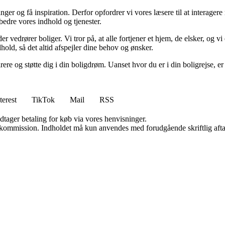
inger og få inspiration. Derfor opfordrer vi vores læsere til at interag
rbedre vores indhold og tjenester.
r vedrører boliger. Vi tror på, at alle fortjener et hjem, de elsker, og vi 
dhold, så det altid afspejler dine behov og ønsker.
pirere og støtte dig i din boligdrøm. Uanset hvor du er i din boligrejse,
terest
TikTok
Mail
RSS
dtager betaling for køb via vores henvisninger.
få kommission. Indholdet må kun anvendes med forudgående skriftlig afta