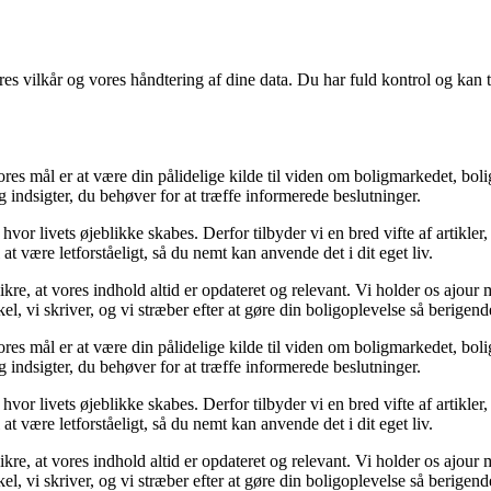
res vilkår og vores håndtering af dine data. Du har fuld kontrol og kan t
res mål er at være din pålidelige kilde til viden om boligmarkedet, bolig
 og indsigter, du behøver for at træffe informerede beslutninger.
 hvor livets øjeblikke skabes. Derfor tilbyder vi en bred vifte af artikle
at være letforståeligt, så du nemt kan anvende det i dit eget liv.
sikre, at vores indhold altid er opdateret og relevant. Vi holder os ajo
kel, vi skriver, og vi stræber efter at gøre din boligoplevelse så berigen
res mål er at være din pålidelige kilde til viden om boligmarkedet, bolig
 og indsigter, du behøver for at træffe informerede beslutninger.
 hvor livets øjeblikke skabes. Derfor tilbyder vi en bred vifte af artikle
at være letforståeligt, så du nemt kan anvende det i dit eget liv.
sikre, at vores indhold altid er opdateret og relevant. Vi holder os ajo
kel, vi skriver, og vi stræber efter at gøre din boligoplevelse så berigen