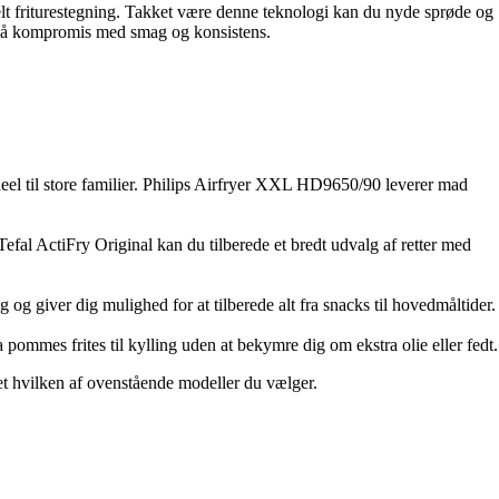
nelt friturestegning. Takket være denne teknologi kan du nyde sprøde og
gå på kompromis med smag og konsistens.
ideel til store familier. Philips Airfryer XXL HD9650/90 leverer mad
Tefal ActiFry Original kan du tilberede et bredt udvalg af retter med
 og giver dig mulighed for at tilberede alt fra snacks til hovedmåltider.
 pommes frites til kylling uden at bekymre dig om ekstra olie eller fedt.
nset hvilken af ovenstående modeller du vælger.