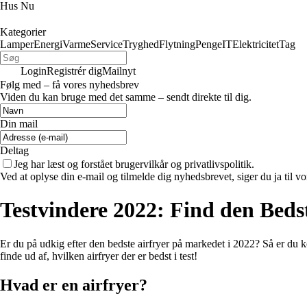
Hus Nu
Kategorier
Lamper
Energi
Varme
Service
Tryghed
Flytning
Penge
IT
Elektricitet
Tag
Login
Registrér dig
Mailnyt
Følg med – få vores nyhedsbrev
Viden du kan bruge med det samme – sendt direkte til dig.
Din mail
Deltag
Jeg har læst og forstået brugervilkår og privatlivspolitik.
Ved at oplyse din e-mail og tilmelde dig nyhedsbrevet, siger du ja til vo
Testvindere 2022: Find den Bedst
Er du på udkig efter den bedste airfryer på markedet i 2022? Så er du ko
finde ud af, hvilken airfryer der er bedst i test!
Hvad er en airfryer?