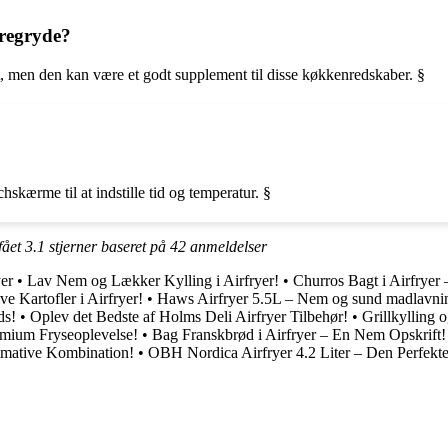
turegryde?
helt, men den kan være et godt supplement til disse køkkenredskaber. §
hskærme til at indstille tid og temperatur. §
fået
3.1
stjerner baseret på
42
anmeldelser
er
•
Lav Nem og Lækker Kylling i Airfryer!
•
Churros Bagt i Airfryer
e Kartofler i Airfryer!
•
Haws Airfryer 5.5L – Nem og sund madlavni
ds!
•
Oplev det Bedste af Holms Deli Airfryer Tilbehør!
•
Grillkylling 
mium Fryseoplevelse!
•
Bag Franskbrød i Airfryer – En Nem Opskrift!
imative Kombination!
•
OBH Nordica Airfryer 4.2 Liter – Den Perfekt