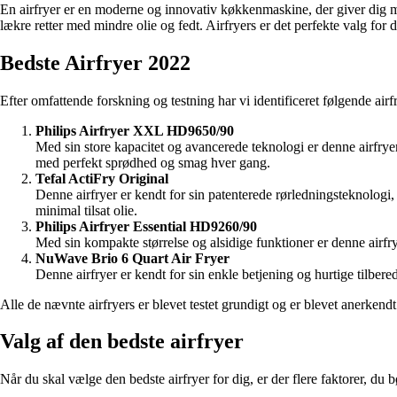
En airfryer er en moderne og innovativ køkkenmaskine, der giver dig mu
lækre retter med mindre olie og fedt. Airfryers er det perfekte valg fo
Bedste Airfryer 2022
Efter omfattende forskning og testning har vi identificeret følgende air
Philips Airfryer XXL HD9650/90
Med sin store kapacitet og avancerede teknologi er denne airfryer
med perfekt sprødhed og smag hver gang.
Tefal ActiFry Original
Denne airfryer er kendt for sin patenterede rørledningsteknologi,
minimal tilsat olie.
Philips Airfryer Essential HD9260/90
Med sin kompakte størrelse og alsidige funktioner er denne airfrye
NuWave Brio 6 Quart Air Fryer
Denne airfryer er kendt for sin enkle betjening og hurtige tilber
Alle de nævnte airfryers er blevet testet grundigt og er blevet anerkend
Valg af den bedste airfryer
Når du skal vælge den bedste airfryer for dig, er der flere faktorer, du 