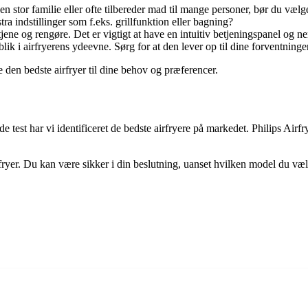
 en stor familie eller ofte tilbereder mad til mange personer, bør du væl
ra indstillinger som f.eks. grillfunktion eller bagning?
tjene og rengøre. Det er vigtigt at have en intuitiv betjeningspanel og n
lik i airfryerens ydeevne. Sørg for at den lever op til dine forventninger
e den bedste airfryer til dine behov og præferencer.
nde test har vi identificeret de bedste airfryere på markedet. Philips A
yer. Du kan være sikker i din beslutning, uanset hvilken model du vælge