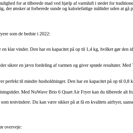
lighed for at tilberede mad ved hjælp af varmluft i stedet for traditio
r dig, der ønsker at forberede sunde og kaloriefattige måltider uden at 
fryere som de bedste i 2022:
 en klar vinder. Den har en kapacitet på op til 1,4 kg, hvilket gør den 
 der sikrer en jævn fordeling af varmen og giver sprøde resultater. Med 
r perfekt til mindre husholdninger. Den har en kapacitet på op til 0,8 kg
edningstider. Med NuWave Brio 6 Quart Air Fryer kan du tilberede alt fra
t som testvindere. Du kan være sikker på at få en kvalitets airfryer, ua
bør overveje: