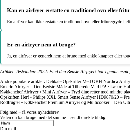
Kan en airfryer erstatte en traditionel ovn eller fri
En airfryer kan ikke erstatte en traditionel ovn eller frituregryde 
Er en airfryer nem at bruge?
Ja, en airfryer er generelt nem at bruge med enkle knapper eller touc
Artiklen Testvindere 2022: Find den Bedste Airfryer! har i gennemsnit 
Andre populære artikler:
Delikate Opskrifter Med OBH Nordica Airfry
Emerio Airfryer – Den Bedste Måde at Tilberede Mad På!
•
Lækre Halv
Køkkenchef Airfryer
•
Mini Airfryer – Fryd dine retter med mindre pla
Opskriften Her!
•
Philips XXL Smart Sense Airfryer HD9870/20 – Pre
Rodfrugter
•
Køkkenchef Premium Airfryer og Multicooker – Den Ult
Følg med – få vores nyhedsbrev
Viden du kan bruge med det samme – sendt direkte til dig.
Din mail