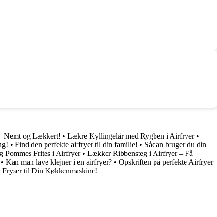
 – Nemt og Lækkert!
•
Lækre Kyllingelår med Rygben i Airfryer
•
ng!
•
Find den perfekte airfryer til din familie!
•
Sådan bruger du din
og Pommes Frites i Airfryer
•
Lækker Ribbensteg i Airfryer – Få
•
Kan man lave klejner i en airfryer?
•
Opskriften på perfekte Airfryer
e Fryser til Din Køkkenmaskine!