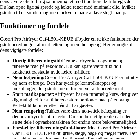
dens lavere olieforbrug sammenlignet med traditionelle frituregryder.
Du kan opnå lige så sprøde og lækre retter med minimalt olie, hvilket
gør den til en sundere og mere bekvem måde at lave stegt mad på.
Funktioner og fordele
Cosori Pro Airfryer Caf-L501-KEUE tilbyder en række funktioner, der
gør tilberedningen af ​​mad lettere og mere behagelig. Her er nogle af
dens vigtigste fordele:
Hurtig tilberedningstid:
Denne airfryer kan opvarme og
tilberede mad på rekordtid. Du kan spare værdifuld tid i
køkkenet og stadig nyde lækre måltider.
Nem betjening:
Cosori Pro Airfryer Caf-L501-KEUE er intuitiv
og nem at bruge. Den har tydelige kontrolknapper og
indstillinger, der gør det nemt for enhver at tilberede mad.
Stort madkapacitet:
Airfryeren har en rummelig kurv, der giver
dig mulighed for at tilberede store portioner mad på én gang.
Perfekt til familier eller når du har gæster.
Nem rengøring:
Takket være dens non-stick belægning er
denne airfryer let at rengøre. Du kan hurtigt tørre den af eller
sætte dele i opvaskemaskinen for endnu mere bekvemmelighed.
Forskellige tilberedningsfunktioner:
Med Cosori Pro Airfryer
Caf-L501-KEUE kan du grille, stege, bage og meget mere. Den
er alsidig og kan bruges til at tilberede forskellige retter og