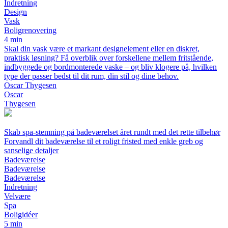
Indretning
Design
Vask
Boligrenovering
4 min
Skal din vask være et markant designelement eller en diskret,
praktisk løsning? Få overblik over forskellene mellem fritstående,
indbyggede og bordmonterede vaske – og bliv klogere på, hvilken
type der passer bedst til dit rum, din stil og dine behov.
Oscar Thygesen
Oscar
Thygesen
Skab spa-stemning på badeværelset året rundt med det rette tilbehør
Forvandl dit badeværelse til et roligt fristed med enkle greb og
sanselige detaljer
Badeværelse
Badeværelse
Badeværelse
Indretning
Velvære
Spa
Boligidéer
5 min