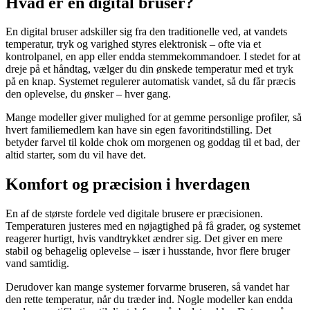
Hvad er en digital bruser?
En digital bruser adskiller sig fra den traditionelle ved, at vandets
temperatur, tryk og varighed styres elektronisk – ofte via et
kontrolpanel, en app eller endda stemmekommandoer. I stedet for at
dreje på et håndtag, vælger du din ønskede temperatur med et tryk
på en knap. Systemet regulerer automatisk vandet, så du får præcis
den oplevelse, du ønsker – hver gang.
Mange modeller giver mulighed for at gemme personlige profiler, så
hvert familiemedlem kan have sin egen favoritindstilling. Det
betyder farvel til kolde chok om morgenen og goddag til et bad, der
altid starter, som du vil have det.
Komfort og præcision i hverdagen
En af de største fordele ved digitale brusere er præcisionen.
Temperaturen justeres med en nøjagtighed på få grader, og systemet
reagerer hurtigt, hvis vandtrykket ændrer sig. Det giver en mere
stabil og behagelig oplevelse – især i husstande, hvor flere bruger
vand samtidig.
Derudover kan mange systemer forvarme bruseren, så vandet har
den rette temperatur, når du træder ind. Nogle modeller kan endda