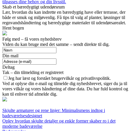
tilpasses dine behov og din livsstil.
Skab et bæredygtigt udendørsrum
Lær, hvordan du kan indrette en bæredygtig have eller terrasse, der
både er smuk og miljøvenlig. Få tips til valg af planter, løsninger til
regnvandshåndtering og bæredygtige materialer til udendørsarealet.
Hent bogen
Følg med – få vores nyhedsbrev
Viden du kan bruge med det samme – sendt direkte til dig.
Din mail
Deltag
Tak – din tilmelding er registreret
Jeg har læst og forstået brugervilkår og privatlivspolitik.
Ved at oplyse din e-mail og tilmelde dig nyhedsbrevet, siger du ja til
vores vilkår og vores håndtering af dine data. Du har fuld kontrol og
kan til enhver tid afmelde dig.
Skjulte armaturer og rene linjer: Minimalismens indtog i
badeværelsesdesignet
Oplev hvordan skjulte detaljer og enkle former skaber ro i det
moderne badeværelse