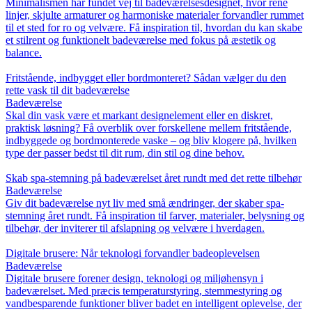
Minimalismen har fundet vej til badeværelsesdesignet, hvor rene
linjer, skjulte armaturer og harmoniske materialer forvandler rummet
til et sted for ro og velvære. Få inspiration til, hvordan du kan skabe
et stilrent og funktionelt badeværelse med fokus på æstetik og
balance.
Fritstående, indbygget eller bordmonteret? Sådan vælger du den
rette vask til dit badeværelse
Badeværelse
Skal din vask være et markant designelement eller en diskret,
praktisk løsning? Få overblik over forskellene mellem fritstående,
indbyggede og bordmonterede vaske – og bliv klogere på, hvilken
type der passer bedst til dit rum, din stil og dine behov.
Skab spa-stemning på badeværelset året rundt med det rette tilbehør
Badeværelse
Giv dit badeværelse nyt liv med små ændringer, der skaber spa-
stemning året rundt. Få inspiration til farver, materialer, belysning og
tilbehør, der inviterer til afslapning og velvære i hverdagen.
Digitale brusere: Når teknologi forvandler badeoplevelsen
Badeværelse
Digitale brusere forener design, teknologi og miljøhensyn i
badeværelset. Med præcis temperaturstyring, stemmestyring og
vandbesparende funktioner bliver badet en intelligent oplevelse, der