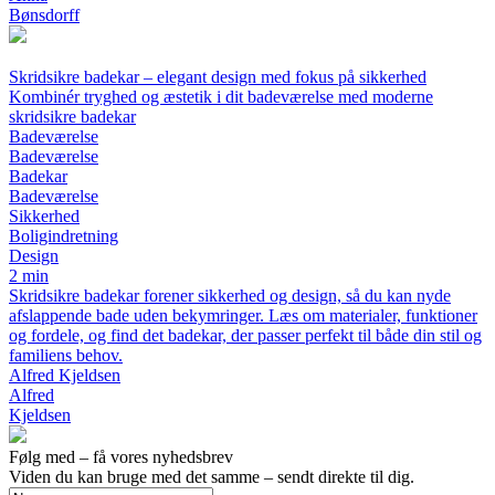
Bønsdorff
Skridsikre badekar – elegant design med fokus på sikkerhed
Kombinér tryghed og æstetik i dit badeværelse med moderne
skridsikre badekar
Badeværelse
Badeværelse
Badekar
Badeværelse
Sikkerhed
Boligindretning
Design
2 min
Skridsikre badekar forener sikkerhed og design, så du kan nyde
afslappende bade uden bekymringer. Læs om materialer, funktioner
og fordele, og find det badekar, der passer perfekt til både din stil og
familiens behov.
Alfred Kjeldsen
Alfred
Kjeldsen
Følg med – få vores nyhedsbrev
Viden du kan bruge med det samme – sendt direkte til dig.