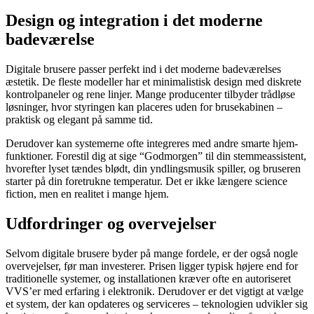
Design og integration i det moderne
badeværelse
Digitale brusere passer perfekt ind i det moderne badeværelses
æstetik. De fleste modeller har et minimalistisk design med diskrete
kontrolpaneler og rene linjer. Mange producenter tilbyder trådløse
løsninger, hvor styringen kan placeres uden for brusekabinen –
praktisk og elegant på samme tid.
Derudover kan systemerne ofte integreres med andre smarte hjem-
funktioner. Forestil dig at sige “Godmorgen” til din stemmeassistent,
hvorefter lyset tændes blødt, din yndlingsmusik spiller, og bruseren
starter på din foretrukne temperatur. Det er ikke længere science
fiction, men en realitet i mange hjem.
Udfordringer og overvejelser
Selvom digitale brusere byder på mange fordele, er der også nogle
overvejelser, før man investerer. Prisen ligger typisk højere end for
traditionelle systemer, og installationen kræver ofte en autoriseret
VVS’er med erfaring i elektronik. Derudover er det vigtigt at vælge
et system, der kan opdateres og serviceres – teknologien udvikler sig