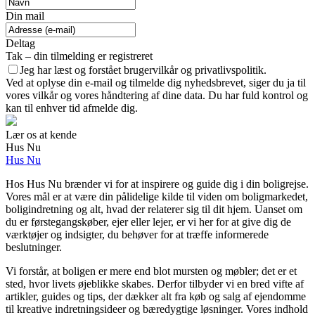
Din mail
Deltag
Tak – din tilmelding er registreret
Jeg har læst og forstået brugervilkår og privatlivspolitik.
Ved at oplyse din e-mail og tilmelde dig nyhedsbrevet, siger du ja til
vores vilkår og vores håndtering af dine data. Du har fuld kontrol og
kan til enhver tid afmelde dig.
Lær os at kende
Hus Nu
Hus Nu
Hos Hus Nu brænder vi for at inspirere og guide dig i din boligrejse.
Vores mål er at være din pålidelige kilde til viden om boligmarkedet,
boligindretning og alt, hvad der relaterer sig til dit hjem. Uanset om
du er førstegangskøber, ejer eller lejer, er vi her for at give dig de
værktøjer og indsigter, du behøver for at træffe informerede
beslutninger.
Vi forstår, at boligen er mere end blot mursten og møbler; det er et
sted, hvor livets øjeblikke skabes. Derfor tilbyder vi en bred vifte af
artikler, guides og tips, der dækker alt fra køb og salg af ejendomme
til kreative indretningsideer og bæredygtige løsninger. Vores indhold