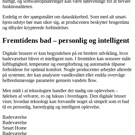
hurtigt, og softwareopdateringer kan være nødvendige for at bevare
funktionaliteten.
Endelig er der spørgsmålet om datasikkerhed. Som med alt smart-
hjem-udstyr bør man sikre sig, at producenten beskytter brugerdata
og tilbyder krypterede forbindelser.
Fremtidens bad – personlig og intelligent
Digitale brusere er kun begyndelsen på en bredere udvikling, hvor
badeværelset bliver et intelligent rum. I fremtiden kan sensorer måle
luftfugtighed, temperatur og energiforbrug og automatisk tilpasse
forholdene for optimal komfort. Nogle producenter arbejder allerede
på systemer, der kan analysere vandkvalitet eller endda overvåge
helbredsmæssige parametre gennem vandets flow.
Men midt i al teknologien handler det stadig om oplevelsen –
følelsen af velvære, ro og luksus i hverdagen. Den digitale bruser
viser, hvordan teknologi kan forvandle noget så simpelt som et bad
til en personlig, bæredygtig og intelligent oplevelse.
Badeværelse
Badeværelse
Smart Home
Badeværelse