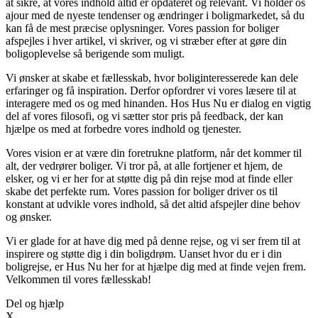
at sikre, at vores indhold altid er opdateret og relevant. Vi holder os
ajour med de nyeste tendenser og ændringer i boligmarkedet, så du
kan få de mest præcise oplysninger. Vores passion for boliger
afspejles i hver artikel, vi skriver, og vi stræber efter at gøre din
boligoplevelse så berigende som muligt.
Vi ønsker at skabe et fællesskab, hvor boliginteresserede kan dele
erfaringer og få inspiration. Derfor opfordrer vi vores læsere til at
interagere med os og med hinanden. Hos Hus Nu er dialog en vigtig
del af vores filosofi, og vi sætter stor pris på feedback, der kan
hjælpe os med at forbedre vores indhold og tjenester.
Vores vision er at være din foretrukne platform, når det kommer til
alt, der vedrører boliger. Vi tror på, at alle fortjener et hjem, de
elsker, og vi er her for at støtte dig på din rejse mod at finde eller
skabe det perfekte rum. Vores passion for boliger driver os til
konstant at udvikle vores indhold, så det altid afspejler dine behov
og ønsker.
Vi er glade for at have dig med på denne rejse, og vi ser frem til at
inspirere og støtte dig i din boligdrøm. Uanset hvor du er i din
boligrejse, er Hus Nu her for at hjælpe dig med at finde vejen frem.
Velkommen til vores fællesskab!
Del og hjælp
X