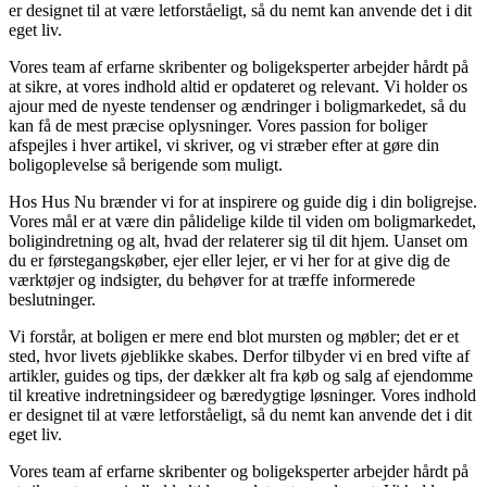
er designet til at være letforståeligt, så du nemt kan anvende det i dit
eget liv.
Vores team af erfarne skribenter og boligeksperter arbejder hårdt på
at sikre, at vores indhold altid er opdateret og relevant. Vi holder os
ajour med de nyeste tendenser og ændringer i boligmarkedet, så du
kan få de mest præcise oplysninger. Vores passion for boliger
afspejles i hver artikel, vi skriver, og vi stræber efter at gøre din
boligoplevelse så berigende som muligt.
Hos Hus Nu brænder vi for at inspirere og guide dig i din boligrejse.
Vores mål er at være din pålidelige kilde til viden om boligmarkedet,
boligindretning og alt, hvad der relaterer sig til dit hjem. Uanset om
du er førstegangskøber, ejer eller lejer, er vi her for at give dig de
værktøjer og indsigter, du behøver for at træffe informerede
beslutninger.
Vi forstår, at boligen er mere end blot mursten og møbler; det er et
sted, hvor livets øjeblikke skabes. Derfor tilbyder vi en bred vifte af
artikler, guides og tips, der dækker alt fra køb og salg af ejendomme
til kreative indretningsideer og bæredygtige løsninger. Vores indhold
er designet til at være letforståeligt, så du nemt kan anvende det i dit
eget liv.
Vores team af erfarne skribenter og boligeksperter arbejder hårdt på