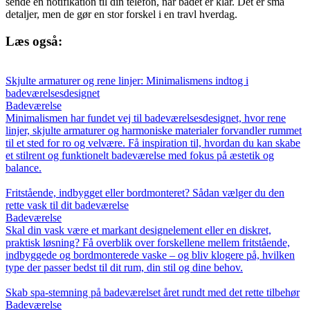
sende en notifikation til din telefon, når badet er klar. Det er små
detaljer, men de gør en stor forskel i en travl hverdag.
Læs også:
Skjulte armaturer og rene linjer: Minimalismens indtog i
badeværelsesdesignet
Badeværelse
Minimalismen har fundet vej til badeværelsesdesignet, hvor rene
linjer, skjulte armaturer og harmoniske materialer forvandler rummet
til et sted for ro og velvære. Få inspiration til, hvordan du kan skabe
et stilrent og funktionelt badeværelse med fokus på æstetik og
balance.
Fritstående, indbygget eller bordmonteret? Sådan vælger du den
rette vask til dit badeværelse
Badeværelse
Skal din vask være et markant designelement eller en diskret,
praktisk løsning? Få overblik over forskellene mellem fritstående,
indbyggede og bordmonterede vaske – og bliv klogere på, hvilken
type der passer bedst til dit rum, din stil og dine behov.
Skab spa-stemning på badeværelset året rundt med det rette tilbehør
Badeværelse