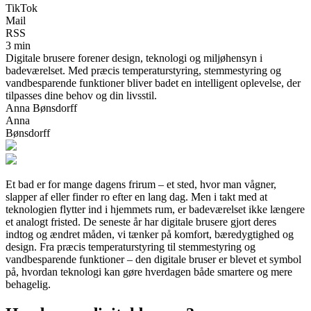
TikTok
Mail
RSS
3 min
Digitale brusere forener design, teknologi og miljøhensyn i
badeværelset. Med præcis temperaturstyring, stemmestyring og
vandbesparende funktioner bliver badet en intelligent oplevelse, der
tilpasses dine behov og din livsstil.
Anna Bønsdorff
Anna
Bønsdorff
Et bad er for mange dagens frirum – et sted, hvor man vågner,
slapper af eller finder ro efter en lang dag. Men i takt med at
teknologien flytter ind i hjemmets rum, er badeværelset ikke længere
et analogt fristed. De seneste år har digitale brusere gjort deres
indtog og ændret måden, vi tænker på komfort, bæredygtighed og
design. Fra præcis temperaturstyring til stemmestyring og
vandbesparende funktioner – den digitale bruser er blevet et symbol
på, hvordan teknologi kan gøre hverdagen både smartere og mere
behagelig.