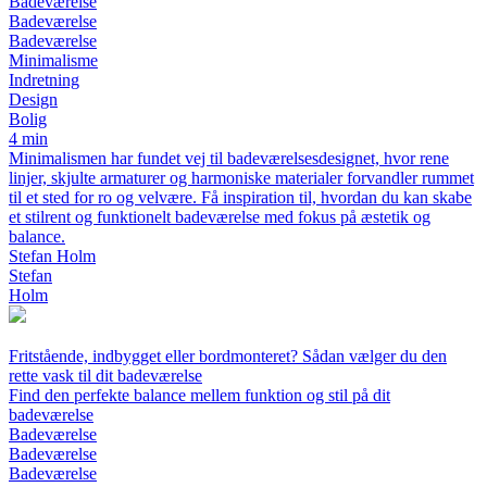
Badeværelse
Badeværelse
Badeværelse
Minimalisme
Indretning
Design
Bolig
4 min
Minimalismen har fundet vej til badeværelsesdesignet, hvor rene
linjer, skjulte armaturer og harmoniske materialer forvandler rummet
til et sted for ro og velvære. Få inspiration til, hvordan du kan skabe
et stilrent og funktionelt badeværelse med fokus på æstetik og
balance.
Stefan Holm
Stefan
Holm
Fritstående, indbygget eller bordmonteret? Sådan vælger du den
rette vask til dit badeværelse
Find den perfekte balance mellem funktion og stil på dit
badeværelse
Badeværelse
Badeværelse
Badeværelse