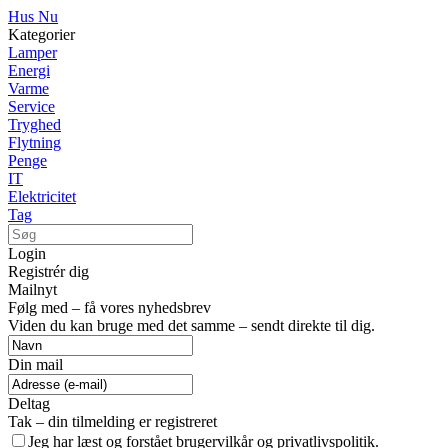
Hus Nu
Kategorier
Lamper
Energi
Varme
Service
Tryghed
Flytning
Penge
IT
Elektricitet
Tag
Login
Registrér dig
Mailnyt
Følg med – få vores nyhedsbrev
Viden du kan bruge med det samme – sendt direkte til dig.
Din mail
Deltag
Tak – din tilmelding er registreret
Jeg har læst og forstået brugervilkår og privatlivspolitik.