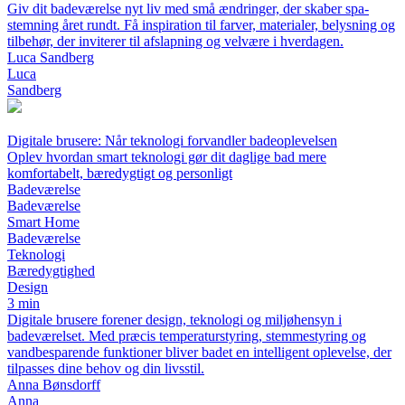
Giv dit badeværelse nyt liv med små ændringer, der skaber spa-
stemning året rundt. Få inspiration til farver, materialer, belysning og
tilbehør, der inviterer til afslapning og velvære i hverdagen.
Luca Sandberg
Luca
Sandberg
Digitale brusere: Når teknologi forvandler badeoplevelsen
Oplev hvordan smart teknologi gør dit daglige bad mere
komfortabelt, bæredygtigt og personligt
Badeværelse
Badeværelse
Smart Home
Badeværelse
Teknologi
Bæredygtighed
Design
3 min
Digitale brusere forener design, teknologi og miljøhensyn i
badeværelset. Med præcis temperaturstyring, stemmestyring og
vandbesparende funktioner bliver badet en intelligent oplevelse, der
tilpasses dine behov og din livsstil.
Anna Bønsdorff
Anna