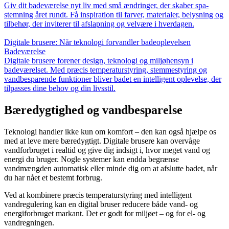
Giv dit badeværelse nyt liv med små ændringer, der skaber spa-
stemning året rundt. Få inspiration til farver, materialer, belysning og
tilbehør, der inviterer til afslapning og velvære i hverdagen.
Digitale brusere: Når teknologi forvandler badeoplevelsen
Badeværelse
Digitale brusere forener design, teknologi og miljøhensyn i
badeværelset. Med præcis temperaturstyring, stemmestyring og
vandbesparende funktioner bliver badet en intelligent oplevelse, der
tilpasses dine behov og din livsstil.
Bæredygtighed og vandbesparelse
Teknologi handler ikke kun om komfort – den kan også hjælpe os
med at leve mere bæredygtigt. Digitale brusere kan overvåge
vandforbruget i realtid og give dig indsigt i, hvor meget vand og
energi du bruger. Nogle systemer kan endda begrænse
vandmængden automatisk eller minde dig om at afslutte badet, når
du har nået et bestemt forbrug.
Ved at kombinere præcis temperaturstyring med intelligent
vandregulering kan en digital bruser reducere både vand- og
energiforbruget markant. Det er godt for miljøet – og for el- og
vandregningen.