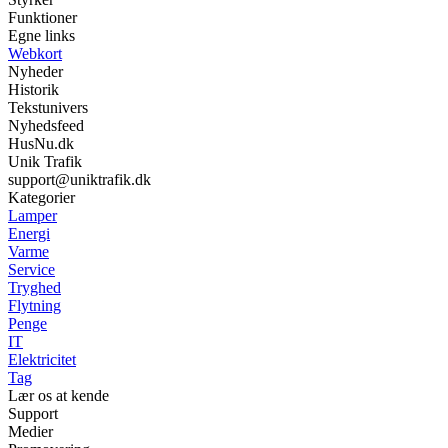
Funktioner
Egne links
Webkort
Nyheder
Historik
Tekstunivers
Nyhedsfeed
HusNu.dk
Unik Trafik
support@uniktrafik.dk
Kategorier
Lamper
Energi
Varme
Service
Tryghed
Flytning
Penge
IT
Elektricitet
Tag
Lær os at kende
Support
Medier