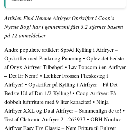
Artiklen Find Nemme Airfryer Opskrifter i Coop’s
Nyeste Bog! har i gennemsnit fået
3.2
stjerner baseret
på
12
anmeldelser
Andre populære artikler:
Sprød Kylling i Airfryer –
Opskrifter med Panko og Panering
•
Oplev det bedste
af Onyx Airfryer Tilbehør!
•
Lav Popcorn i en Airfryer
– Det Er Nemt!
•
Lækker Frossen Flæskesteg i
Airfryer!
•
Opskrifter på Kylling i Airfryer – Få Det
Bedste Ud af Din 1/2 Kylling!
•
Coop Airfryer: Få
dobbelt luftfriture med 9 liter kapacitet!
•
Ninja
Airfryer XXL og Dual Airfryer – Sammenlign de to!
•
Test af Clatronic Airfryer 21-263937
•
OBH Nordica
Airfryer Easy Fry Classic – Nem Friture til Enhver