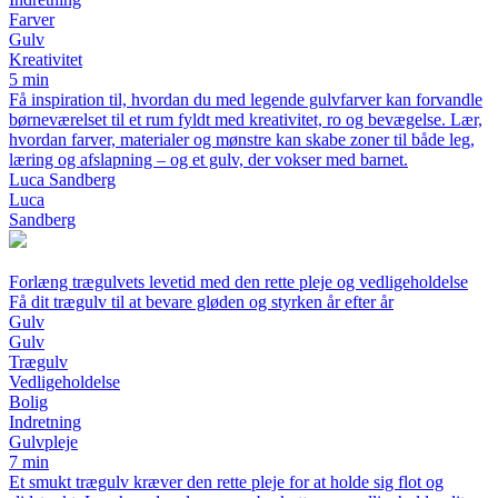
Farver
Gulv
Kreativitet
5 min
Få inspiration til, hvordan du med legende gulvfarver kan forvandle
børneværelset til et rum fyldt med kreativitet, ro og bevægelse. Lær,
hvordan farver, materialer og mønstre kan skabe zoner til både leg,
læring og afslapning – og et gulv, der vokser med barnet.
Luca Sandberg
Luca
Sandberg
Forlæng trægulvets levetid med den rette pleje og vedligeholdelse
Få dit trægulv til at bevare gløden og styrken år efter år
Gulv
Gulv
Trægulv
Vedligeholdelse
Bolig
Indretning
Gulvpleje
7 min
Et smukt trægulv kræver den rette pleje for at holde sig flot og