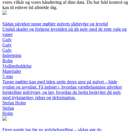
vores vilkår og vores håndtering af dine data. Du har fuld kontrol og
kan til enhver tid afmelde dig.
Sådan påvirker tunge møbler gulvets slidstyrke og levetid
Undgå skader og forlæng levetiden på dit gulv med de rette valg og
vaner
Gulv
Gulv
Gulv
Indretning
Bolig
Vedligeholdelse
Materialer
5 min
Tunge møbler kan med tiden sætte deres spor på gulvet – både
synligt og usynligt. Få indsigt i, hvordan vægtbelastning påvirker
forskellige gulvtyper, og lær, hvordan du bedst beskytter dit gulv
mod trykmærker, ridser og deformation.
Stefan Holm
Stefan
Holm
Fjern gamle lag før ny gulvbehandling – sådan gør du