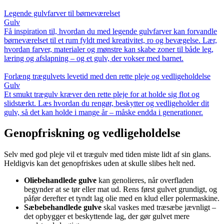
Legende gulvfarver til børneværelset
Gulv
Få inspiration til, hvordan du med legende gulvfarver kan forvandle
børneværelset til et rum fyldt med kreativitet, ro og bevægelse. Lær,
hvordan farver, materialer og mønstre kan skabe zoner til både leg,
læring og afslapning – og et gulv, der vokser med barnet.
Forlæng trægulvets levetid med den rette pleje og vedligeholdelse
Gulv
Et smukt trægulv kræver den rette pleje for at holde sig flot og
slidstærkt. Læs hvordan du rengør, beskytter og vedligeholder dit
gulv, så det kan holde i mange år – måske endda i generationer.
Genopfriskning og vedligeholdelse
Selv med god pleje vil et trægulv med tiden miste lidt af sin glans.
Heldigvis kan det genopfriskes uden at skulle slibes helt ned.
Oliebehandlede gulve
kan genolieres, når overfladen
begynder at se tør eller mat ud. Rens først gulvet grundigt, og
påfør derefter et tyndt lag olie med en klud eller polermaskine.
Sæbebehandlede gulve
skal vaskes med træsæbe jævnligt –
det opbygger et beskyttende lag, der gør gulvet mere