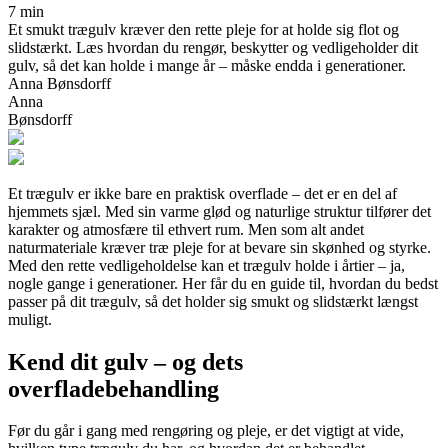
7 min
Et smukt trægulv kræver den rette pleje for at holde sig flot og
slidstærkt. Læs hvordan du rengør, beskytter og vedligeholder dit
gulv, så det kan holde i mange år – måske endda i generationer.
Anna Bønsdorff
Anna
Bønsdorff
Et trægulv er ikke bare en praktisk overflade – det er en del af
hjemmets sjæl. Med sin varme glød og naturlige struktur tilfører det
karakter og atmosfære til ethvert rum. Men som alt andet
naturmateriale kræver træ pleje for at bevare sin skønhed og styrke.
Med den rette vedligeholdelse kan et trægulv holde i årtier – ja,
nogle gange i generationer. Her får du en guide til, hvordan du bedst
passer på dit trægulv, så det holder sig smukt og slidstærkt længst
muligt.
Kend dit gulv – og dets
overfladebehandling
Før du går i gang med rengøring og pleje, er det vigtigt at vide,