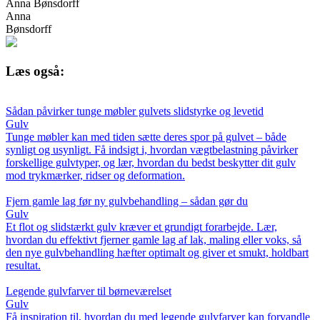
Anna Bønsdorff
Anna
Bønsdorff
Læs også:
Sådan påvirker tunge møbler gulvets slidstyrke og levetid
Gulv
Tunge møbler kan med tiden sætte deres spor på gulvet – både
synligt og usynligt. Få indsigt i, hvordan vægtbelastning påvirker
forskellige gulvtyper, og lær, hvordan du bedst beskytter dit gulv
mod trykmærker, ridser og deformation.
Fjern gamle lag før ny gulvbehandling – sådan gør du
Gulv
Et flot og slidstærkt gulv kræver et grundigt forarbejde. Lær,
hvordan du effektivt fjerner gamle lag af lak, maling eller voks, så
den nye gulvbehandling hæfter optimalt og giver et smukt, holdbart
resultat.
Legende gulvfarver til børneværelset
Gulv
Få inspiration til, hvordan du med legende gulvfarver kan forvandle