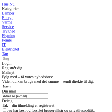
Hus Nu
Kategorier
Lamper
Energi
Varme
Service
Tryghed
Flytning
Penge
IT
Elektricitet
Tag
Login
Registrér dig
Mailnyt
Følg med – få vores nyhedsbrev
Viden du kan bruge med det samme – sendt direkte til dig.
Din mail
Deltag
Tak – din tilmelding er registreret
Jeg har læst og forstået brugervilkår og privatlivspolitik.