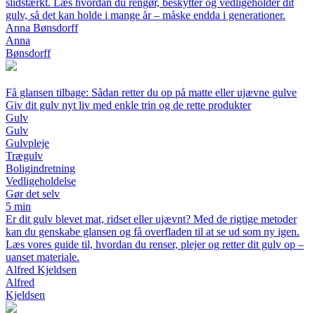
slidstærkt. Læs hvordan du rengør, beskytter og vedligeholder dit
gulv, så det kan holde i mange år – måske endda i generationer.
Anna Bønsdorff
Anna
Bønsdorff
Få glansen tilbage: Sådan retter du op på matte eller ujævne gulve
Giv dit gulv nyt liv med enkle trin og de rette produkter
Gulv
Gulv
Gulvpleje
Trægulv
Boligindretning
Vedligeholdelse
Gør det selv
5 min
Er dit gulv blevet mat, ridset eller ujævnt? Med de rigtige metoder
kan du genskabe glansen og få overfladen til at se ud som ny igen.
Læs vores guide til, hvordan du renser, plejer og retter dit gulv op –
uanset materiale.
Alfred Kjeldsen
Alfred
Kjeldsen