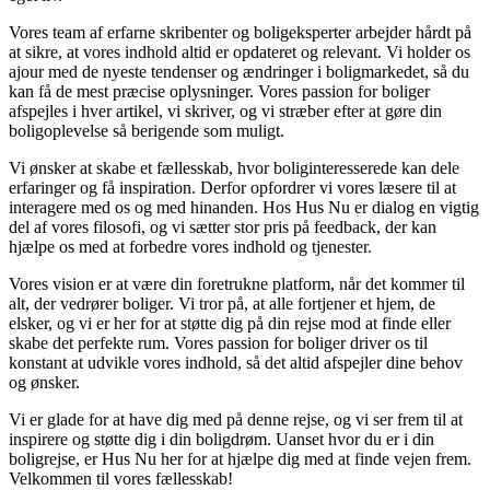
Vores team af erfarne skribenter og boligeksperter arbejder hårdt på
at sikre, at vores indhold altid er opdateret og relevant. Vi holder os
ajour med de nyeste tendenser og ændringer i boligmarkedet, så du
kan få de mest præcise oplysninger. Vores passion for boliger
afspejles i hver artikel, vi skriver, og vi stræber efter at gøre din
boligoplevelse så berigende som muligt.
Vi ønsker at skabe et fællesskab, hvor boliginteresserede kan dele
erfaringer og få inspiration. Derfor opfordrer vi vores læsere til at
interagere med os og med hinanden. Hos Hus Nu er dialog en vigtig
del af vores filosofi, og vi sætter stor pris på feedback, der kan
hjælpe os med at forbedre vores indhold og tjenester.
Vores vision er at være din foretrukne platform, når det kommer til
alt, der vedrører boliger. Vi tror på, at alle fortjener et hjem, de
elsker, og vi er her for at støtte dig på din rejse mod at finde eller
skabe det perfekte rum. Vores passion for boliger driver os til
konstant at udvikle vores indhold, så det altid afspejler dine behov
og ønsker.
Vi er glade for at have dig med på denne rejse, og vi ser frem til at
inspirere og støtte dig i din boligdrøm. Uanset hvor du er i din
boligrejse, er Hus Nu her for at hjælpe dig med at finde vejen frem.
Velkommen til vores fællesskab!