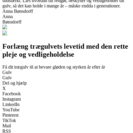
slidstærkt. Læs hvordan du rengør, beskytter og vedligeholder dit
gulv, så det kan holde i mange år – måske endda i generationer.
Anna Bønsdorff
Anna
Bønsdorff
Forlæng trægulvets levetid med den rette
pleje og vedligeholdelse
Få dit trægulv til at bevare gløden og styrken år efter år
Gulv
Gulv
Del og hjælp
X
Facebook
Instagram
LinkedIn
YouTube
Pinterest
TikTok
Mail
RSS