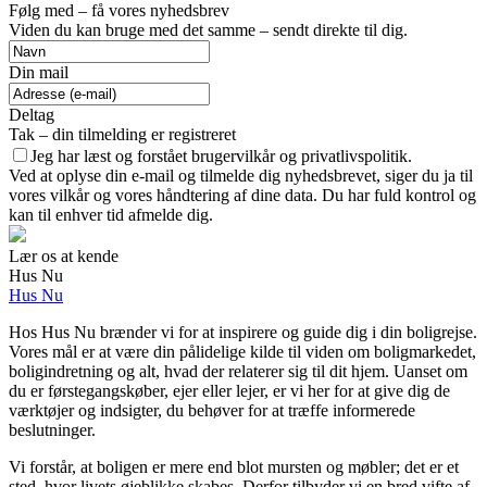
Følg med – få vores nyhedsbrev
Viden du kan bruge med det samme – sendt direkte til dig.
Din mail
Deltag
Tak – din tilmelding er registreret
Jeg har læst og forstået brugervilkår og privatlivspolitik.
Ved at oplyse din e-mail og tilmelde dig nyhedsbrevet, siger du ja til
vores vilkår og vores håndtering af dine data. Du har fuld kontrol og
kan til enhver tid afmelde dig.
Lær os at kende
Hus Nu
Hus Nu
Hos Hus Nu brænder vi for at inspirere og guide dig i din boligrejse.
Vores mål er at være din pålidelige kilde til viden om boligmarkedet,
boligindretning og alt, hvad der relaterer sig til dit hjem. Uanset om
du er førstegangskøber, ejer eller lejer, er vi her for at give dig de
værktøjer og indsigter, du behøver for at træffe informerede
beslutninger.
Vi forstår, at boligen er mere end blot mursten og møbler; det er et
sted, hvor livets øjeblikke skabes. Derfor tilbyder vi en bred vifte af