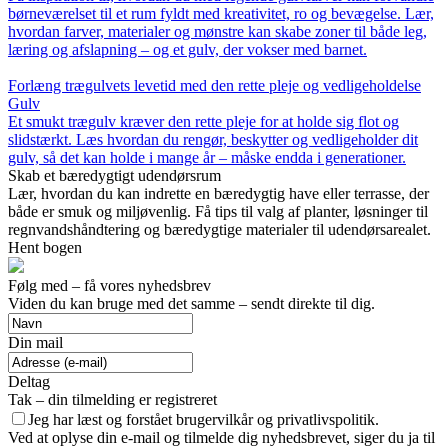
børneværelset til et rum fyldt med kreativitet, ro og bevægelse. Lær,
hvordan farver, materialer og mønstre kan skabe zoner til både leg,
læring og afslapning – og et gulv, der vokser med barnet.
Forlæng trægulvets levetid med den rette pleje og vedligeholdelse
Gulv
Et smukt trægulv kræver den rette pleje for at holde sig flot og
slidstærkt. Læs hvordan du rengør, beskytter og vedligeholder dit
gulv, så det kan holde i mange år – måske endda i generationer.
Skab et bæredygtigt udendørsrum
Lær, hvordan du kan indrette en bæredygtig have eller terrasse, der
både er smuk og miljøvenlig. Få tips til valg af planter, løsninger til
regnvandshåndtering og bæredygtige materialer til udendørsarealet.
Hent bogen
Følg med – få vores nyhedsbrev
Viden du kan bruge med det samme – sendt direkte til dig.
Din mail
Deltag
Tak – din tilmelding er registreret
Jeg har læst og forstået brugervilkår og privatlivspolitik.
Ved at oplyse din e-mail og tilmelde dig nyhedsbrevet, siger du ja til