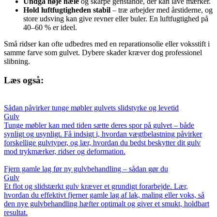
Undgå høje hæle
og skarpe genstande, der kan lave mærker.
Hold luftfugtigheden stabil
– træ arbejder med årstiderne, og
store udsving kan give revner eller buler. En luftfugtighed på
40–60 % er ideel.
Små ridser kan ofte udbedres med en reparationsolie eller voksstift i
samme farve som gulvet. Dybere skader kræver dog professionel
slibning.
Læs også:
Sådan påvirker tunge møbler gulvets slidstyrke og levetid
Gulv
Tunge møbler kan med tiden sætte deres spor på gulvet – både
synligt og usynligt. Få indsigt i, hvordan vægtbelastning påvirker
forskellige gulvtyper, og lær, hvordan du bedst beskytter dit gulv
mod trykmærker, ridser og deformation.
Fjern gamle lag før ny gulvbehandling – sådan gør du
Gulv
Et flot og slidstærkt gulv kræver et grundigt forarbejde. Lær,
hvordan du effektivt fjerner gamle lag af lak, maling eller voks, så
den nye gulvbehandling hæfter optimalt og giver et smukt, holdbart
resultat.