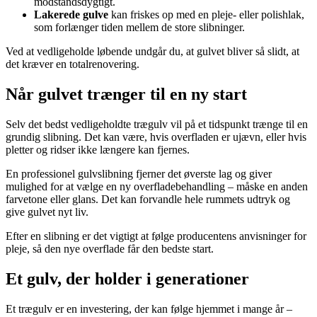
modstandsdygtigt.
Lakerede gulve
kan friskes op med en pleje- eller polishlak,
som forlænger tiden mellem de store slibninger.
Ved at vedligeholde løbende undgår du, at gulvet bliver så slidt, at
det kræver en totalrenovering.
Når gulvet trænger til en ny start
Selv det bedst vedligeholdte trægulv vil på et tidspunkt trænge til en
grundig slibning. Det kan være, hvis overfladen er ujævn, eller hvis
pletter og ridser ikke længere kan fjernes.
En professionel gulvslibning fjerner det øverste lag og giver
mulighed for at vælge en ny overfladebehandling – måske en anden
farvetone eller glans. Det kan forvandle hele rummets udtryk og
give gulvet nyt liv.
Efter en slibning er det vigtigt at følge producentens anvisninger for
pleje, så den nye overflade får den bedste start.
Et gulv, der holder i generationer
Et trægulv er en investering, der kan følge hjemmet i mange år –