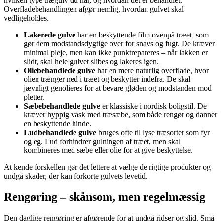
hvilken type trægulv du har, og hvordan det er behandlet.
Overfladebehandlingen afgør nemlig, hvordan gulvet skal
vedligeholdes.
Lakerede gulve
har en beskyttende film ovenpå træet, som
gør dem modstandsdygtige over for snavs og fugt. De kræver
minimal pleje, men kan ikke punktrepareres – når lakken er
slidt, skal hele gulvet slibes og lakeres igen.
Oliebehandlede gulve
har en mere naturlig overflade, hvor
olien trænger ned i træet og beskytter indefra. De skal
jævnligt genolieres for at bevare gløden og modstanden mod
pletter.
Sæbebehandlede gulve
er klassiske i nordisk boligstil. De
kræver hyppig vask med træsæbe, som både rengør og danner
en beskyttende hinde.
Ludbehandlede gulve
bruges ofte til lyse træsorter som fyr
og eg. Lud forhindrer gulningen af træet, men skal
kombineres med sæbe eller olie for at give beskyttelse.
At kende forskellen gør det lettere at vælge de rigtige produkter og
undgå skader, der kan forkorte gulvets levetid.
Rengøring – skånsom, men regelmæssig
Den daglige rengøring er afgørende for at undgå ridser og slid. Små