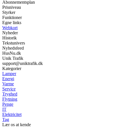
Abonnementsplan
Prisniveau
Styrker
Funktioner
Egne links
Webkort
Nyheder
Historik
Tekstunivers
Nyhedsfeed
HusNu.dk
Unik Trafik
support@uniktrafik.dk
Kategorier
Lamper
Energi
Varme
Service
Tryghed
Flytning
Penge
IT
Elektricitet
Tag
Lær os at kende