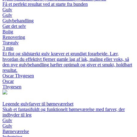
Få et perfekt resultat ved at starte fra bunden
Gulv
Gulv
Gulvbehandling
Gør det selv
Bolig
Renovering
Trægulv
3 min
Et flot og slidstærkt gulv kræver et grundigt forarbejde. Lær,
hvordan du effektivt fjerner gamle lag af lak, maling eller voks, så
den nye gulvbehandling hæfter optimalt og giver et smukt, holdbart
resultat.
Oscar Thygesen
Oscar
Thygesen
Legende gulvfarver til børneværelset
Skab et fantasifuldt og funktionelt børneværelse med farver, der
indbyder til leg
Gulv
Gulv
Børneværelse
Indretning