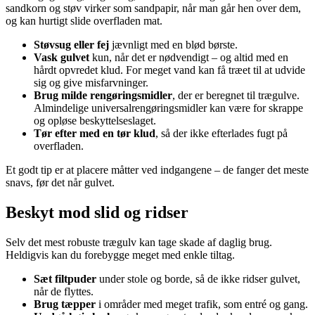
sandkorn og støv virker som sandpapir, når man går hen over dem,
og kan hurtigt slide overfladen mat.
Støvsug eller fej
jævnligt med en blød børste.
Vask gulvet
kun, når det er nødvendigt – og altid med en
hårdt opvredet klud. For meget vand kan få træet til at udvide
sig og give misfarvninger.
Brug milde rengøringsmidler
, der er beregnet til trægulve.
Almindelige universalrengøringsmidler kan være for skrappe
og opløse beskyttelseslaget.
Tør efter med en tør klud
, så der ikke efterlades fugt på
overfladen.
Et godt tip er at placere måtter ved indgangene – de fanger det meste
snavs, før det når gulvet.
Beskyt mod slid og ridser
Selv det mest robuste trægulv kan tage skade af daglig brug.
Heldigvis kan du forebygge meget med enkle tiltag.
Sæt filtpuder
under stole og borde, så de ikke ridser gulvet,
når de flyttes.
Brug tæpper
i områder med meget trafik, som entré og gang.