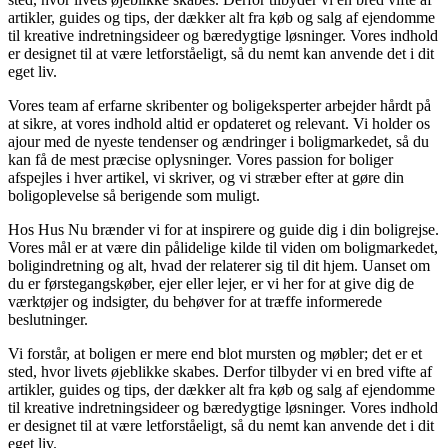
artikler, guides og tips, der dækker alt fra køb og salg af ejendomme
til kreative indretningsideer og bæredygtige løsninger. Vores indhold
er designet til at være letforståeligt, så du nemt kan anvende det i dit
eget liv.
Vores team af erfarne skribenter og boligeksperter arbejder hårdt på
at sikre, at vores indhold altid er opdateret og relevant. Vi holder os
ajour med de nyeste tendenser og ændringer i boligmarkedet, så du
kan få de mest præcise oplysninger. Vores passion for boliger
afspejles i hver artikel, vi skriver, og vi stræber efter at gøre din
boligoplevelse så berigende som muligt.
Hos Hus Nu brænder vi for at inspirere og guide dig i din boligrejse.
Vores mål er at være din pålidelige kilde til viden om boligmarkedet,
boligindretning og alt, hvad der relaterer sig til dit hjem. Uanset om
du er førstegangskøber, ejer eller lejer, er vi her for at give dig de
værktøjer og indsigter, du behøver for at træffe informerede
beslutninger.
Vi forstår, at boligen er mere end blot mursten og møbler; det er et
sted, hvor livets øjeblikke skabes. Derfor tilbyder vi en bred vifte af
artikler, guides og tips, der dækker alt fra køb og salg af ejendomme
til kreative indretningsideer og bæredygtige løsninger. Vores indhold
er designet til at være letforståeligt, så du nemt kan anvende det i dit
eget liv.