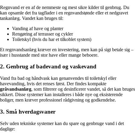
Regnvand er en af de nemmeste og mest sikre kilder til genbrug. Du
kan opsamle det fra tagflader i en regnvandstønde eller et nedgravet
tankanlæg. Vandet kan bruges til:
Vanding af have og planter
Rengøring af terrasser og cykler
Toiletskyl (hvis du har et tilkoblet system)
Et regnvandsanlæg kræver en investering, men kan på sigt betale sig –
især i husstande med stor have eller mange beboere.
2. Genbrug af badevand og vaskevand
Vand fra bad og håndvask kan genanvendes til toiletskyl eller
havevanding, hvis det renses først. Der findes kompakte
gråvandsanlæg
, som filtrerer og desinficerer vandet, så det kan bruges
sikkert. Disse systemer kan installeres i både nye og eksisterende
boliger, men kræver professionel rådgivning og godkendelse.
3. Små hverdagsvaner
Selv uden tekniske systemer kan du spare og genbruge vand i det
daglige: