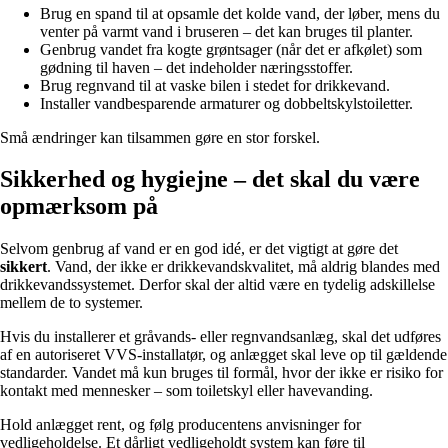
Brug en spand til at opsamle det kolde vand, der løber, mens du
venter på varmt vand i bruseren – det kan bruges til planter.
Genbrug vandet fra kogte grøntsager (når det er afkølet) som
gødning til haven – det indeholder næringsstoffer.
Brug regnvand til at vaske bilen i stedet for drikkevand.
Installer vandbesparende armaturer og dobbeltskylstoiletter.
Små ændringer kan tilsammen gøre en stor forskel.
Sikkerhed og hygiejne – det skal du være
opmærksom på
Selvom genbrug af vand er en god idé, er det vigtigt at gøre det
sikkert
. Vand, der ikke er drikkevandskvalitet, må aldrig blandes med
drikkevandssystemet. Derfor skal der altid være en tydelig adskillelse
mellem de to systemer.
Hvis du installerer et gråvands- eller regnvandsanlæg, skal det udføres
af en autoriseret VVS-installatør, og anlægget skal leve op til gældende
standarder. Vandet må kun bruges til formål, hvor der ikke er risiko for
kontakt med mennesker – som toiletskyl eller havevanding.
Hold anlægget rent, og følg producentens anvisninger for
vedligeholdelse. Et dårligt vedligeholdt system kan føre til