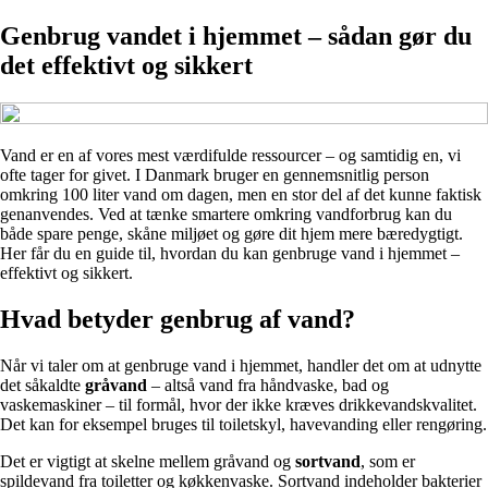
Genbrug vandet i hjemmet – sådan gør du
det effektivt og sikkert
Vand er en af vores mest værdifulde ressourcer – og samtidig en, vi
ofte tager for givet. I Danmark bruger en gennemsnitlig person
omkring 100 liter vand om dagen, men en stor del af det kunne faktisk
genanvendes. Ved at tænke smartere omkring vandforbrug kan du
både spare penge, skåne miljøet og gøre dit hjem mere bæredygtigt.
Her får du en guide til, hvordan du kan genbruge vand i hjemmet –
effektivt og sikkert.
Hvad betyder genbrug af vand?
Når vi taler om at genbruge vand i hjemmet, handler det om at udnytte
det såkaldte
gråvand
– altså vand fra håndvaske, bad og
vaskemaskiner – til formål, hvor der ikke kræves drikkevandskvalitet.
Det kan for eksempel bruges til toiletskyl, havevanding eller rengøring.
Det er vigtigt at skelne mellem gråvand og
sortvand
, som er
spildevand fra toiletter og køkkenvaske. Sortvand indeholder bakterier