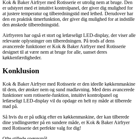
Kok & Baker Airfryer med Rotisserie er utrolig nem at bruge. Den
er udstyret med et intuitivt kontrolpanel, der giver dig mulighed for
at justere temperatur og tilberedningstid med lethed. Derudover har
den en praktisk timerfunktion, der giver dig mulighed for at indstille
den ønskede tilberedningstid.
Airfryeren har også et stort og letlæseligt LED-display, der viser alle
relevante oplysninger om tilberedningen. På trods af dens
avancerede funktioner er Kok & Baker Airfryer med Rotisserie
designet til at være nem at bruge for alle, uanset deres
køkkenfærdigheder.
Konklusion
Kok & Baker Airfryer med Rotisserie er den ideelle køkkenmaskine
til dem, der ønsker nem og sund madlavning. Med dens avancerede
funktioner som rotisserie-funktion, intuitivt kontrolpanel og
letlæseligt LED-display vil du opdage en helt ny måde at tilberede
mad på.
Så hvis du er på udkig efter en køkkenmaskine, der kan tilberede
dine yndlingsretter på en sundere måde, er Kok & Baker Airfryer
med Rotisserie det perfekte valg for dig!
Ofte stillede spørgsmål