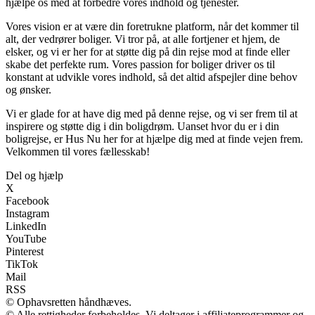
hjælpe os med at forbedre vores indhold og tjenester.
Vores vision er at være din foretrukne platform, når det kommer til
alt, der vedrører boliger. Vi tror på, at alle fortjener et hjem, de
elsker, og vi er her for at støtte dig på din rejse mod at finde eller
skabe det perfekte rum. Vores passion for boliger driver os til
konstant at udvikle vores indhold, så det altid afspejler dine behov
og ønsker.
Vi er glade for at have dig med på denne rejse, og vi ser frem til at
inspirere og støtte dig i din boligdrøm. Uanset hvor du er i din
boligrejse, er Hus Nu her for at hjælpe dig med at finde vejen frem.
Velkommen til vores fællesskab!
Del og hjælp
X
Facebook
Instagram
LinkedIn
YouTube
Pinterest
TikTok
Mail
RSS
© Ophavsretten håndhæves.
© Alle rettigheder forbeholdes. Vi deltager i affiliateprogrammer og