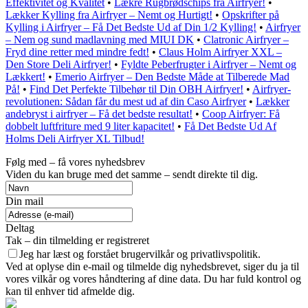
Effektivitet og Kvalitet
•
Lækre Rugbrødschips fra Airfryer!
•
Lækker Kylling fra Airfryer – Nemt og Hurtigt!
•
Opskrifter på
Kylling i Airfryer – Få Det Bedste Ud af Din 1/2 Kylling!
•
Airfryer
– Nem og sund madlavning med MIUI DK
•
Clatronic Airfryer –
Fryd dine retter med mindre fedt!
•
Claus Holm Airfryer XXL –
Den Store Deli Airfryer!
•
Fyldte Peberfrugter i Airfryer – Nemt og
Lækkert!
•
Emerio Airfryer – Den Bedste Måde at Tilberede Mad
På!
•
Find Det Perfekte Tilbehør til Din OBH Airfryer!
•
Airfryer-
revolutionen: Sådan får du mest ud af din Caso Airfryer
•
Lækker
andebryst i airfryer – Få det bedste resultat!
•
Coop Airfryer: Få
dobbelt luftfriture med 9 liter kapacitet!
•
Få Det Bedste Ud Af
Holms Deli Airfryer XL Tilbud!
Følg med – få vores nyhedsbrev
Viden du kan bruge med det samme – sendt direkte til dig.
Din mail
Deltag
Tak – din tilmelding er registreret
Jeg har læst og forstået brugervilkår og privatlivspolitik.
Ved at oplyse din e-mail og tilmelde dig nyhedsbrevet, siger du ja til
vores vilkår og vores håndtering af dine data. Du har fuld kontrol og
kan til enhver tid afmelde dig.