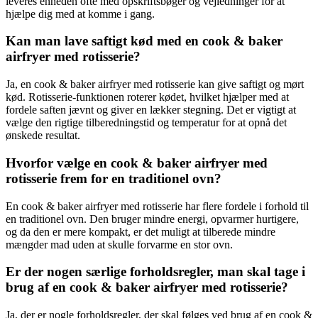
leveres enheden ofte med opskriftsbøger og vejledninger for at
hjælpe dig med at komme i gang.
Kan man lave saftigt kød med en cook & baker
airfryer med rotisserie?
Ja, en cook & baker airfryer med rotisserie kan give saftigt og mørt
kød. Rotisserie-funktionen roterer kødet, hvilket hjælper med at
fordele saften jævnt og giver en lækker stegning. Det er vigtigt at
vælge den rigtige tilberedningstid og temperatur for at opnå det
ønskede resultat.
Hvorfor vælge en cook & baker airfryer med
rotisserie frem for en traditionel ovn?
En cook & baker airfryer med rotisserie har flere fordele i forhold til
en traditionel ovn. Den bruger mindre energi, opvarmer hurtigere,
og da den er mere kompakt, er det muligt at tilberede mindre
mængder mad uden at skulle forvarme en stor ovn.
Er der nogen særlige forholdsregler, man skal tage i
brug af en cook & baker airfryer med rotisserie?
Ja, der er nogle forholdsregler, der skal følges ved brug af en cook &