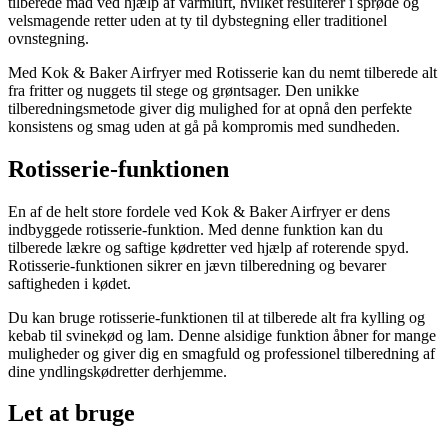
tilberede mad ved hjælp af varmluft, hvilket resulterer i sprøde og
velsmagende retter uden at ty til dybstegning eller traditionel
ovnstegning.
Med Kok & Baker Airfryer med Rotisserie kan du nemt tilberede alt
fra fritter og nuggets til stege og grøntsager. Den unikke
tilberedningsmetode giver dig mulighed for at opnå den perfekte
konsistens og smag uden at gå på kompromis med sundheden.
Rotisserie-funktionen
En af de helt store fordele ved Kok & Baker Airfryer er dens
indbyggede rotisserie-funktion. Med denne funktion kan du
tilberede lækre og saftige kødretter ved hjælp af roterende spyd.
Rotisserie-funktionen sikrer en jævn tilberedning og bevarer
saftigheden i kødet.
Du kan bruge rotisserie-funktionen til at tilberede alt fra kylling og
kebab til svinekød og lam. Denne alsidige funktion åbner for mange
muligheder og giver dig en smagfuld og professionel tilberedning af
dine yndlingskødretter derhjemme.
Let at bruge