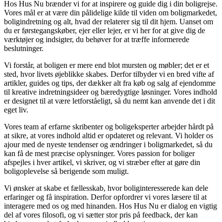
Hos Hus Nu brænder vi for at inspirere og guide dig i din boligrejse.
Vores mål er at være din pålidelige kilde til viden om boligmarkedet,
boligindretning og alt, hvad der relaterer sig til dit hjem. Uanset om
du er førstegangskøber, ejer eller lejer, er vi her for at give dig de
værktøjer og indsigter, du behøver for at træffe informerede
beslutninger.
Vi forstår, at boligen er mere end blot mursten og møbler; det er et
sted, hvor livets øjeblikke skabes. Derfor tilbyder vi en bred vifte af
artikler, guides og tips, der dækker alt fra køb og salg af ejendomme
til kreative indretningsideer og bæredygtige løsninger. Vores indhold
er designet til at være letforståeligt, så du nemt kan anvende det i dit
eget liv.
Vores team af erfarne skribenter og boligeksperter arbejder hårdt på
at sikre, at vores indhold altid er opdateret og relevant. Vi holder os
ajour med de nyeste tendenser og ændringer i boligmarkedet, så du
kan få de mest præcise oplysninger. Vores passion for boliger
afspejles i hver artikel, vi skriver, og vi stræber efter at gøre din
boligoplevelse så berigende som muligt.
Vi ønsker at skabe et fællesskab, hvor boliginteresserede kan dele
erfaringer og få inspiration. Derfor opfordrer vi vores læsere til at
interagere med os og med hinanden. Hos Hus Nu er dialog en vigtig
del af vores filosofi, og vi sætter stor pris på feedback, der kan