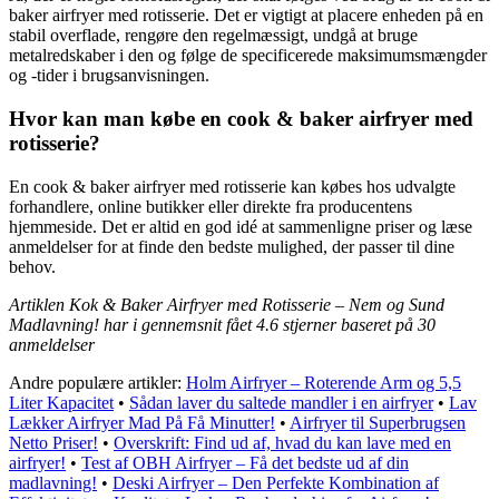
baker airfryer med rotisserie. Det er vigtigt at placere enheden på en
stabil overflade, rengøre den regelmæssigt, undgå at bruge
metalredskaber i den og følge de specificerede maksimumsmængder
og -tider i brugsanvisningen.
Hvor kan man købe en cook & baker airfryer med
rotisserie?
En cook & baker airfryer med rotisserie kan købes hos udvalgte
forhandlere, online butikker eller direkte fra producentens
hjemmeside. Det er altid en god idé at sammenligne priser og læse
anmeldelser for at finde den bedste mulighed, der passer til dine
behov.
Artiklen Kok & Baker Airfryer med Rotisserie – Nem og Sund
Madlavning! har i gennemsnit fået
4.6
stjerner baseret på
30
anmeldelser
Andre populære artikler:
Holm Airfryer – Roterende Arm og 5,5
Liter Kapacitet
•
Sådan laver du saltede mandler i en airfryer
•
Lav
Lækker Airfryer Mad På Få Minutter!
•
Airfryer til Superbrugsen
Netto Priser!
•
Overskrift: Find ud af, hvad du kan lave med en
airfryer!
•
Test af OBH Airfryer – Få det bedste ud af din
madlavning!
•
Deski Airfryer – Den Perfekte Kombination af