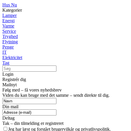
Hus Nu
Kategorier
Lamper
Energi
Varme
Service
Tryghed
Flytning
Penge
IT
Elektricitet
Tag
Login
Registrér dig
Mailnyt
Følg med – få vores nyhedsbrev
Viden du kan bruge med det samme – sendt direkte til dig.
Din mail
Deltag
Tak – din tilmelding er registreret
Jeg har læst og forstået brugervilkår og privatlivspolitik.