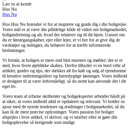
Lær os at kende
Hus Nu
Hus Nu
Hos Hus Nu brænder vi for at inspirere og guide dig i din boligrejse.
Vores mål er at være din pålidelige kilde til viden om boligmarkedet,
boligindretning og alt, hvad der relaterer sig til dit hjem. Uanset om
du er førstegangskøber, ejer eller lejer, er vi her for at give dig de
værktøjer og indsigter, du behøver for at træffe informerede
beslutninger.
Vi forstår, at boligen er mere end blot mursten og møbler; det er et
sted, hvor livets øjeblikke skabes. Derfor tilbyder vi en bred vifte af
artikler, guides og tips, der dækker alt fra køb og salg af ejendomme
til kreative indretningsideer og bæredygtige løsninger. Vores indhold
er designet til at være letforståeligt, så du nemt kan anvende det i dit
eget liv.
Vores team af erfarne skribenter og boligeksperter arbejder hårdt på
at sikre, at vores indhold altid er opdateret og relevant. Vi holder os
ajour med de nyeste tendenser og ændringer i boligmarkedet, så du
kan få de mest præcise oplysninger. Vores passion for boliger
afspejles i hver artikel, vi skriver, og vi stræber efter at gøre din
boligoplevelse så berigende som muligt.