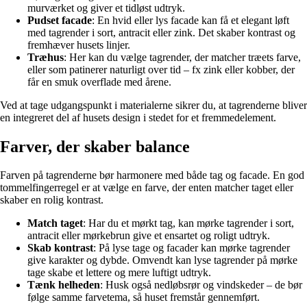
murværket og giver et tidløst udtryk.
Pudset facade
: En hvid eller lys facade kan få et elegant løft
med tagrender i sort, antracit eller zink. Det skaber kontrast og
fremhæver husets linjer.
Træhus
: Her kan du vælge tagrender, der matcher træets farve,
eller som patinerer naturligt over tid – fx zink eller kobber, der
får en smuk overflade med årene.
Ved at tage udgangspunkt i materialerne sikrer du, at tagrenderne bliver
en integreret del af husets design i stedet for et fremmedelement.
Farver, der skaber balance
Farven på tagrenderne bør harmonere med både tag og facade. En god
tommelfingerregel er at vælge en farve, der enten matcher taget eller
skaber en rolig kontrast.
Match taget
: Har du et mørkt tag, kan mørke tagrender i sort,
antracit eller mørkebrun give et ensartet og roligt udtryk.
Skab kontrast
: På lyse tage og facader kan mørke tagrender
give karakter og dybde. Omvendt kan lyse tagrender på mørke
tage skabe et lettere og mere luftigt udtryk.
Tænk helheden
: Husk også nedløbsrør og vindskeder – de bør
følge samme farvetema, så huset fremstår gennemført.