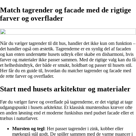
Match tagrender og facade med de rigtige
farver og overflader
Når du vælger tagrender til dit hus, handler det ikke kun om funktion –
det handler også om æstetik. Tagrenderne er en synlig del af facaden
og kan enten understøtte husets udtryk eller skabe en disharmoni, hvis
farver og materialer ikke passer sammen. Med de rigtige valg kan du få
et helhedsindtryk, der både er smukt, holdbart og passer til husets stil.
Her får du en guide til, hvordan du matcher tagrender og facade med
de rette farver og overflader.
Start med husets arkitektur og materialer
Før du vælger farve og overflade på tagrenderne, er det vigtigt at tage
udgangspunkt i husets arkitektur. Et klassisk murstenshus kræver ofte
en anden løsning end et moderne funkishus med pudset facade eller et
træhus i naturfarver.
Mursten og tegl
: Her passer tagrender i zink, kobber eller
mørkegrå stål godt. De spiller sammen med de varme nuancer i