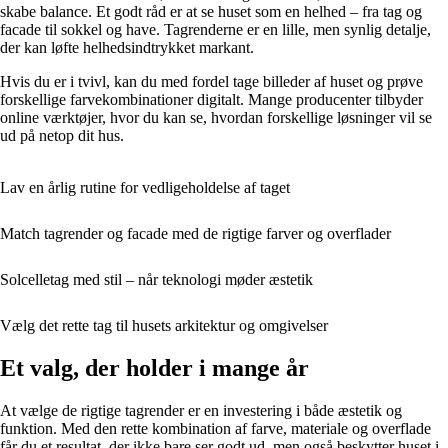
skabe balance. Et godt råd er at se huset som en helhed – fra tag og
facade til sokkel og have. Tagrenderne er en lille, men synlig detalje,
der kan løfte helhedsindtrykket markant.
Hvis du er i tvivl, kan du med fordel tage billeder af huset og prøve
forskellige farvekombinationer digitalt. Mange producenter tilbyder
online værktøjer, hvor du kan se, hvordan forskellige løsninger vil se
ud på netop dit hus.
Lav en årlig rutine for vedligeholdelse af taget
Match tagrender og facade med de rigtige farver og overflader
Solcelletag med stil – når teknologi møder æstetik
Vælg det rette tag til husets arkitektur og omgivelser
Et valg, der holder i mange år
At vælge de rigtige tagrender er en investering i både æstetik og
funktion. Med den rette kombination af farve, materiale og overflade
får du et resultat, der ikke bare ser godt ud, men også beskytter huset i