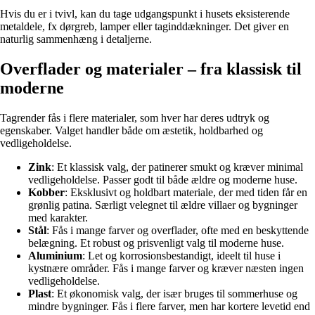
Hvis du er i tvivl, kan du tage udgangspunkt i husets eksisterende
metaldele, fx dørgreb, lamper eller taginddækninger. Det giver en
naturlig sammenhæng i detaljerne.
Overflader og materialer – fra klassisk til
moderne
Tagrender fås i flere materialer, som hver har deres udtryk og
egenskaber. Valget handler både om æstetik, holdbarhed og
vedligeholdelse.
Zink
: Et klassisk valg, der patinerer smukt og kræver minimal
vedligeholdelse. Passer godt til både ældre og moderne huse.
Kobber
: Eksklusivt og holdbart materiale, der med tiden får en
grønlig patina. Særligt velegnet til ældre villaer og bygninger
med karakter.
Stål
: Fås i mange farver og overflader, ofte med en beskyttende
belægning. Et robust og prisvenligt valg til moderne huse.
Aluminium
: Let og korrosionsbestandigt, ideelt til huse i
kystnære områder. Fås i mange farver og kræver næsten ingen
vedligeholdelse.
Plast
: Et økonomisk valg, der især bruges til sommerhuse og
mindre bygninger. Fås i flere farver, men har kortere levetid end