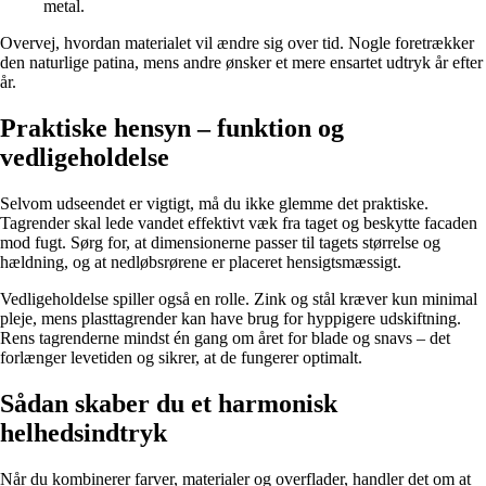
metal.
Overvej, hvordan materialet vil ændre sig over tid. Nogle foretrækker
den naturlige patina, mens andre ønsker et mere ensartet udtryk år efter
år.
Praktiske hensyn – funktion og
vedligeholdelse
Selvom udseendet er vigtigt, må du ikke glemme det praktiske.
Tagrender skal lede vandet effektivt væk fra taget og beskytte facaden
mod fugt. Sørg for, at dimensionerne passer til tagets størrelse og
hældning, og at nedløbsrørene er placeret hensigtsmæssigt.
Vedligeholdelse spiller også en rolle. Zink og stål kræver kun minimal
pleje, mens plasttagrender kan have brug for hyppigere udskiftning.
Rens tagrenderne mindst én gang om året for blade og snavs – det
forlænger levetiden og sikrer, at de fungerer optimalt.
Sådan skaber du et harmonisk
helhedsindtryk
Når du kombinerer farver, materialer og overflader, handler det om at