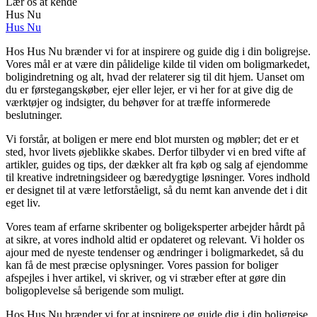
Lær os at kende
Hus Nu
Hus Nu
Hos Hus Nu brænder vi for at inspirere og guide dig i din boligrejse.
Vores mål er at være din pålidelige kilde til viden om boligmarkedet,
boligindretning og alt, hvad der relaterer sig til dit hjem. Uanset om
du er førstegangskøber, ejer eller lejer, er vi her for at give dig de
værktøjer og indsigter, du behøver for at træffe informerede
beslutninger.
Vi forstår, at boligen er mere end blot mursten og møbler; det er et
sted, hvor livets øjeblikke skabes. Derfor tilbyder vi en bred vifte af
artikler, guides og tips, der dækker alt fra køb og salg af ejendomme
til kreative indretningsideer og bæredygtige løsninger. Vores indhold
er designet til at være letforståeligt, så du nemt kan anvende det i dit
eget liv.
Vores team af erfarne skribenter og boligeksperter arbejder hårdt på
at sikre, at vores indhold altid er opdateret og relevant. Vi holder os
ajour med de nyeste tendenser og ændringer i boligmarkedet, så du
kan få de mest præcise oplysninger. Vores passion for boliger
afspejles i hver artikel, vi skriver, og vi stræber efter at gøre din
boligoplevelse så berigende som muligt.
Hos Hus Nu brænder vi for at inspirere og guide dig i din boligrejse.