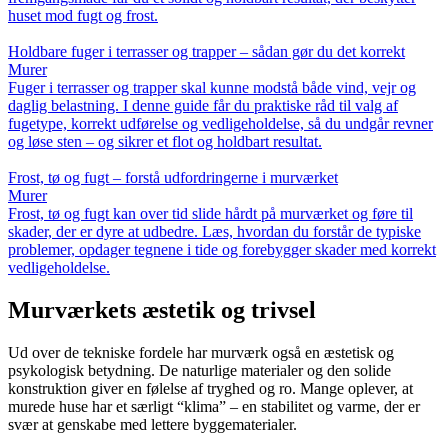
huset mod fugt og frost.
Holdbare fuger i terrasser og trapper – sådan gør du det korrekt
Murer
Fuger i terrasser og trapper skal kunne modstå både vind, vejr og
daglig belastning. I denne guide får du praktiske råd til valg af
fugetype, korrekt udførelse og vedligeholdelse, så du undgår revner
og løse sten – og sikrer et flot og holdbart resultat.
Frost, tø og fugt – forstå udfordringerne i murværket
Murer
Frost, tø og fugt kan over tid slide hårdt på murværket og føre til
skader, der er dyre at udbedre. Læs, hvordan du forstår de typiske
problemer, opdager tegnene i tide og forebygger skader med korrekt
vedligeholdelse.
Murværkets æstetik og trivsel
Ud over de tekniske fordele har murværk også en æstetisk og
psykologisk betydning. De naturlige materialer og den solide
konstruktion giver en følelse af tryghed og ro. Mange oplever, at
murede huse har et særligt “klima” – en stabilitet og varme, der er
svær at genskabe med lettere byggematerialer.