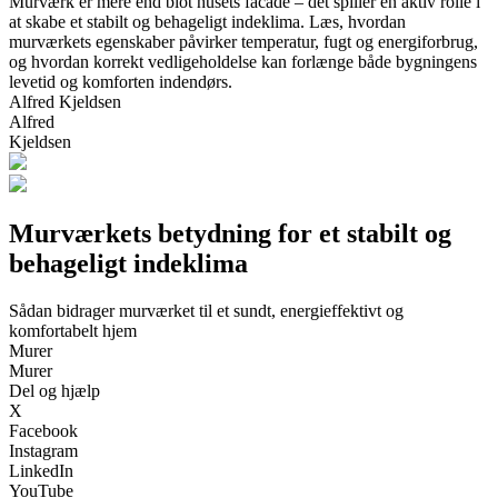
Murværk er mere end blot husets facade – det spiller en aktiv rolle i
at skabe et stabilt og behageligt indeklima. Læs, hvordan
murværkets egenskaber påvirker temperatur, fugt og energiforbrug,
og hvordan korrekt vedligeholdelse kan forlænge både bygningens
levetid og komforten indendørs.
Alfred Kjeldsen
Alfred
Kjeldsen
Murværkets betydning for et stabilt og
behageligt indeklima
Sådan bidrager murværket til et sundt, energieffektivt og
komfortabelt hjem
Murer
Murer
Del og hjælp
X
Facebook
Instagram
LinkedIn
YouTube