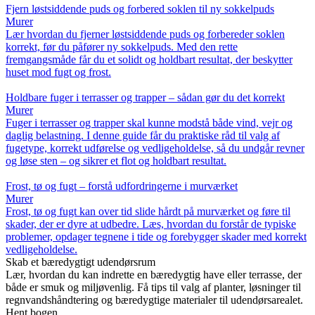
Fjern løstsiddende puds og forbered soklen til ny sokkelpuds
Murer
Lær hvordan du fjerner løstsiddende puds og forbereder soklen
korrekt, før du påfører ny sokkelpuds. Med den rette
fremgangsmåde får du et solidt og holdbart resultat, der beskytter
huset mod fugt og frost.
Holdbare fuger i terrasser og trapper – sådan gør du det korrekt
Murer
Fuger i terrasser og trapper skal kunne modstå både vind, vejr og
daglig belastning. I denne guide får du praktiske råd til valg af
fugetype, korrekt udførelse og vedligeholdelse, så du undgår revner
og løse sten – og sikrer et flot og holdbart resultat.
Frost, tø og fugt – forstå udfordringerne i murværket
Murer
Frost, tø og fugt kan over tid slide hårdt på murværket og føre til
skader, der er dyre at udbedre. Læs, hvordan du forstår de typiske
problemer, opdager tegnene i tide og forebygger skader med korrekt
vedligeholdelse.
Skab et bæredygtigt udendørsrum
Lær, hvordan du kan indrette en bæredygtig have eller terrasse, der
både er smuk og miljøvenlig. Få tips til valg af planter, løsninger til
regnvandshåndtering og bæredygtige materialer til udendørsarealet.
Hent bogen