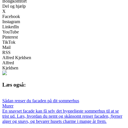
Boligkomfort
Del og hjælp
X
Facebook
Instagram
LinkedIn
YouTube
Pinterest
TikTok
Mail
RSS
Alfred Kjeldsen
Alfred
Kjeldsen
Læs også:
Sådan renser du facaden på dit sommerhus
Murer
En snavset facade kan få selv det hyggeligste sommerhus til at se
trist ud. Læs, hvordan du nemt og skånsomt renser facaden, fjerner
alger og snavs, og bevarer husets charme i mange år frem.