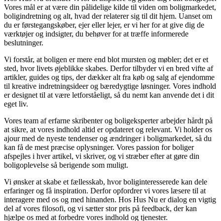
Vores mål er at være din pålidelige kilde til viden om boligmarkedet,
boligindretning og alt, hvad der relaterer sig til dit hjem. Uanset om
du er førstegangskøber, ejer eller lejer, er vi her for at give dig de
værktøjer og indsigter, du behøver for at træffe informerede
beslutninger.
Vi forstår, at boligen er mere end blot mursten og møbler; det er et
sted, hvor livets øjeblikke skabes. Derfor tilbyder vi en bred vifte af
artikler, guides og tips, der dækker alt fra køb og salg af ejendomme
til kreative indretningsideer og bæredygtige løsninger. Vores indhold
er designet til at være letforståeligt, så du nemt kan anvende det i dit
eget liv.
Vores team af erfarne skribenter og boligeksperter arbejder hårdt på
at sikre, at vores indhold altid er opdateret og relevant. Vi holder os
ajour med de nyeste tendenser og ændringer i boligmarkedet, så du
kan få de mest præcise oplysninger. Vores passion for boliger
afspejles i hver artikel, vi skriver, og vi stræber efter at gøre din
boligoplevelse så berigende som muligt.
Vi ønsker at skabe et fællesskab, hvor boliginteresserede kan dele
erfaringer og få inspiration. Derfor opfordrer vi vores læsere til at
interagere med os og med hinanden. Hos Hus Nu er dialog en vigtig
del af vores filosofi, og vi sætter stor pris på feedback, der kan
hjælpe os med at forbedre vores indhold og tjenester.