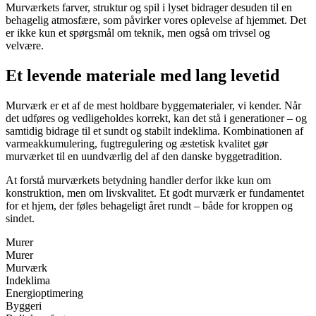
Murværkets farver, struktur og spil i lyset bidrager desuden til en
behagelig atmosfære, som påvirker vores oplevelse af hjemmet. Det
er ikke kun et spørgsmål om teknik, men også om trivsel og
velvære.
Et levende materiale med lang levetid
Murværk er et af de mest holdbare byggematerialer, vi kender. Når
det udføres og vedligeholdes korrekt, kan det stå i generationer – og
samtidig bidrage til et sundt og stabilt indeklima. Kombinationen af
varmeakkumulering, fugtregulering og æstetisk kvalitet gør
murværket til en uundværlig del af den danske byggetradition.
At forstå murværkets betydning handler derfor ikke kun om
konstruktion, men om livskvalitet. Et godt murværk er fundamentet
for et hjem, der føles behageligt året rundt – både for kroppen og
sindet.
Murer
Murer
Murværk
Indeklima
Energioptimering
Byggeri