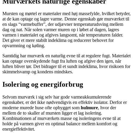
Murværkets naturlige egenskaber
Mursten og mørtel er materialer med høj massefylde, hvilket betyder,
at de kan optage og lagre varme. Denne egenskab gør murværket til
en slags “varmebuffer”, der udjævner temperaturudsving mellem
dag og nat. Når solen varmer muren op i løbet af dagen, lagres
varmen i materialet og afgives langsomt, når temperaturen falder.
Det giver et mere stabilt indeklima og reducerer behovet for
opvarmning og køling.
Samtidig har murværk en naturlig evne til at regulere fugt. Materialet
kan optage overskydende fugt fra luften og afgive den igen, når
luften bliver tør. Det bidrager til et sundt indeklima, hvor risikoen for
skimmelsvamp og kondens mindskes.
Isolering og energiforbrug
Selvom murværk i sig selv har gode varmeakkumulerende
egenskaber, er det ikke nødvendigvis en effektiv isolator. Derfor er
moderne murede huse ofte opbygget som
hulmure
, hvor der
mellem de to skaller af mursten ligger et lag isolering.
Kombinationen af murværkets masse og isoleringens evne til at
holde på varmen giver en optimal balance mellem komfort og
energieffektivitet.