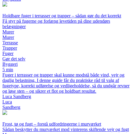
Holdbare fuger i terrasser og trapper – sådan gør du det korrekt
Få styr på fugerne og forlæng levetiden på dine udendørs
belægninger
Murer
Murer
Terrasse
Trapper
Fuger
Gør det selv
Byggeri
5 min
Fuger i terrasser og trapper skal kunne modstå både vind, vejr og
daglig belastning. I denne guide får du praktiske råd til valg af
fugetype, korrekt udførelse og vedligeholdelse, så du undgår revner
og løse sten – og sikrer et flot og holdbart resultat.
Luca Sandberg
Luca
Sandberg
Frost, tø og fugt – forstå udfordringerne i murværket
Sådan beskytter du murværket mod vinterens skiftende vejr og fugt