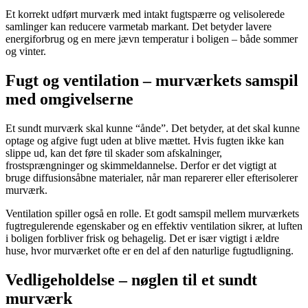
Et korrekt udført murværk med intakt fugtspærre og velisolerede
samlinger kan reducere varmetab markant. Det betyder lavere
energiforbrug og en mere jævn temperatur i boligen – både sommer
og vinter.
Fugt og ventilation – murværkets samspil
med omgivelserne
Et sundt murværk skal kunne “ånde”. Det betyder, at det skal kunne
optage og afgive fugt uden at blive mættet. Hvis fugten ikke kan
slippe ud, kan det føre til skader som afskalninger,
frostsprængninger og skimmeldannelse. Derfor er det vigtigt at
bruge diffusionsåbne materialer, når man reparerer eller efterisolerer
murværk.
Ventilation spiller også en rolle. Et godt samspil mellem murværkets
fugtregulerende egenskaber og en effektiv ventilation sikrer, at luften
i boligen forbliver frisk og behagelig. Det er især vigtigt i ældre
huse, hvor murværket ofte er en del af den naturlige fugtudligning.
Vedligeholdelse – nøglen til et sundt
murværk