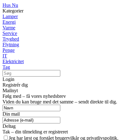
Hus Nu
Kategorier
Lamper
Energi
Varme
Service
Tryghed
Flytning
Penge
IT
Elektricitet
Tag
Login
Registrér dig
Mailnyt
Følg med – få vores nyhedsbrev
Viden du kan bruge med det samme – sendt direkte til dig.
Din mail
Deltag
Tak – din tilmelding er registreret
Jeg har læst og forstået brugervilkår og privatlivspolitik.