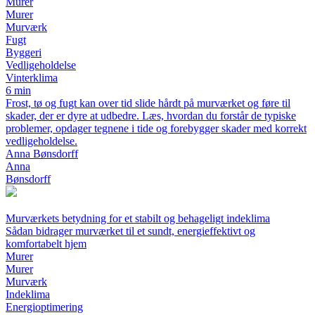
Murer
Murer
Murværk
Fugt
Byggeri
Vedligeholdelse
Vinterklima
6 min
Frost, tø og fugt kan over tid slide hårdt på murværket og føre til
skader, der er dyre at udbedre. Læs, hvordan du forstår de typiske
problemer, opdager tegnene i tide og forebygger skader med korrekt
vedligeholdelse.
Anna Bønsdorff
Anna
Bønsdorff
Murværkets betydning for et stabilt og behageligt indeklima
Sådan bidrager murværket til et sundt, energieffektivt og
komfortabelt hjem
Murer
Murer
Murværk
Indeklima
Energioptimering