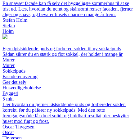
En snavset facade kan få selv det hyggeligste sommerhus til at se
trist ud. Læs, hvordan du nemt og skånsomt renser facaden, fjerner
alger og snavs, og bevarer husets charme i mange år frem.
Stefan Holm
Stefan
Holm
Fjern løstsiddende puds og forbered soklen til ny sokkelpuds
Sådan sikrer du en stærk og flot sokkel, der holder i mange år
Murer
Murer
Sokkelpuds
Facaderenovering
Gør det selv
Husvedligeholdelse
Byggeri
5 min
Lær hvordan du fjerner løstsiddende puds og forbereder soklen
korrekt, før du påfører ny sokkelpuds. Med den rette
fremgangsmåde får du et solidt og holdbart resultat, der beskytter
huset mod fugt og frost.
Oscar Thygesen
Oscar
Thygesen