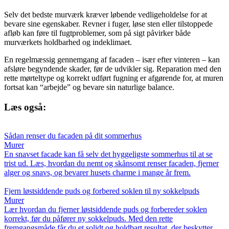
Selv det bedste murværk kræver løbende vedligeholdelse for at
bevare sine egenskaber. Revner i fuger, løse sten eller tilstoppede
afløb kan føre til fugtproblemer, som på sigt påvirker både
murværkets holdbarhed og indeklimaet.
En regelmæssig gennemgang af facaden – især efter vinteren – kan
afsløre begyndende skader, før de udvikler sig. Reparation med den
rette mørteltype og korrekt udført fugning er afgørende for, at muren
fortsat kan “arbejde” og bevare sin naturlige balance.
Læs også:
Sådan renser du facaden på dit sommerhus
Murer
En snavset facade kan få selv det hyggeligste sommerhus til at se
trist ud. Læs, hvordan du nemt og skånsomt renser facaden, fjerner
alger og snavs, og bevarer husets charme i mange år frem.
Fjern løstsiddende puds og forbered soklen til ny sokkelpuds
Murer
Lær hvordan du fjerner løstsiddende puds og forbereder soklen
korrekt, før du påfører ny sokkelpuds. Med den rette
fremgangsmåde får du et solidt og holdbart resultat, der beskytter