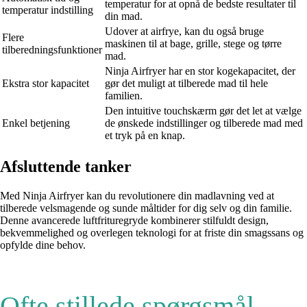
temperatur for at opnå de bedste resultater til
temperatur indstilling
din mad.
Udover at airfrye, kan du også bruge
Flere
maskinen til at bage, grille, stege og tørre
tilberedningsfunktioner
mad.
Ninja Airfryer har en stor kogekapacitet, der
Ekstra stor kapacitet
gør det muligt at tilberede mad til hele
familien.
Den intuitive touchskærm gør det let at vælge
Enkel betjening
de ønskede indstillinger og tilberede mad med
et tryk på en knap.
Afsluttende tanker
Med Ninja Airfryer kan du revolutionere din madlavning ved at
tilberede velsmagende og sunde måltider for dig selv og din familie.
Denne avancerede luftfrituregryde kombinerer stilfuldt design,
bekvemmelighed og overlegen teknologi for at friste din smagssans og
opfylde dine behov.
Ofte stillede spørgsmål