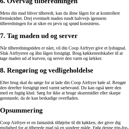
6. Overvåg tilberedningen
Mens din mad bliver tilberedt, kan du åbne lågen for at kontrollere
fremskridtet. Drej eventuelt maden rundt halvvejs igennem
tilberedningen for at sikre en jævn og sprød konsistens.
7. Tag maden ud og server
Når tilberedningstiden er nået, vil din Coop Airfryer give et lydsignal.
Sluk Airfryeren og åbn lågen forsigtigt. Brug køkkenredskaber til at
tage maden ud af kurven, og server den varm og lækker.
8. Rengøring og vedligeholdelse
Efter brug skal du sørge for at lade din Coop Airfryer køle af. Rengør
den derefter forsigtigt med varmt sæbevand. Du kan også tørre den
med en fugtig klud. Sørg for ikke at bruge skuremidler eller skarpe
genstande, da de kan beskadige overfladen.
Opsummering
Coop Airfryer er en fantastisk tilføjelse til dit køkken, der giver dig
mulighed for at tilberede mad på en sundere måde. Følg denne trin-for-