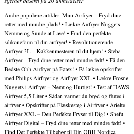
stjerner baseret på
26
anmeldelser
Andre populære artikler:
Mini Airfryer – Fryd dine
retter med mindre plads!
•
Lækre Airfryer Nuggets –
Nemme og Sunde at Lave!
•
Find den perfekte
silikoneform til din airfryer!
•
Revolutionerende
Airfryer 3L – Køkkenmesteren til dit hjem!
•
Steba
Airfryer – Fryd dine retter med mindre fedt!
•
Få den
Bedste Obh Airfryer på Føtex!
•
Få lækre opskrifter
med Philips Airfryer og Airfryer XXL
•
Lækre Frosne
Nuggets i Airfryer – Nemt og Hurtigt!
•
Test af HAWS
Airfryer 5,5 Liter
•
Sådan varmer du brød og flutes i
airfryer
•
Opskrifter på Flæskesteg i Airfryer
•
Arielte
Airfryer XXL – Den Perfekte Fryser til Dig!
•
Shefu
Airfryer Digital – Fryd dine retter med mindre fedt!
•
Find Det Perfekte Tilbehør til Din OBH Nordica