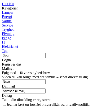
Hus Nu
Kategorier
Lamper
Energi
Varme
Service
Tryghed
Flytning
Penge
IT
Elektricitet
Tag
Login
Registrér dig
Mailnyt
Følg med – få vores nyhedsbrev
Viden du kan bruge med det samme – sendt direkte til dig.
Din mail
Deltag
Tak – din tilmelding er registreret
Jeg har læst og forstået brugervilkår og privatlivspolitik.