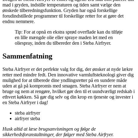
mad i gryden, indstille temperaturen og tiden samt vælge den
ønskede tilberedningsfunktion. Gryden har også forskellige
forudindstillede programmer til forskellige retter for at gøre det
endnu nemmere.
Tip: For at opnå en ekstra sprød overflade kan du tilføje
en lille mængde olie eller spraye maden let med en
oliespray, inden du tilbereder den i Steba Airfryer.
Sammenfatning
Steba Airfryer er det perfekte valg for dig, der ønsker at nyde lækre
retter med mindre fedt. Den innovative varmluftsteknologi giver dig
mulighed for at tilberede dine yndlingsretter på en sundere måde
uden at gå på kompromis med smagen. Steba Airfryer er nem at
bruge og nem at rengøre, hvilket gør den til et uundværligt redskab i
ethvert køkken. Så gør dig selv og din krop en tjeneste og invester i
en Steba Airfryer i dag!
steba airfryer
airfryer steba
Husk altid at læse brugsanvisningen og følge de
sikkerhedsforanstaltninger, der følger med Steba Airfryer.