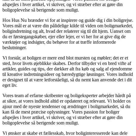
afspejles i hver artikel, vi skriver, og vi stræber efter at gøre din
boligoplevelse så berigende som muligt.
Hos Hus Nu brænder vi for at inspirere og guide dig i din boligrejse.
Vores mål er at være din pålidelige kilde til viden om boligmarkedet,
boligindretning og alt, hvad der relaterer sig til dit hjem. Uanset om
du er førstegangskøber, ejer eller lejer, er vi her for at give dig de
værktøjer og indsigter, du behøver for at træffe informerede
beslutninger.
Vi forstår, at boligen er mere end blot mursten og møbler; det er et
sted, hvor livets øjeblikke skabes. Derfor tilbyder vi en bred vifte af
artikler, guides og tips, der dækker alt fra køb og salg af ejendomme
til kreative indretningsideer og bæredygtige løsninger. Vores indhold
er designet til at være letforståeligt, så du nemt kan anvende det i dit
eget liv.
Vores team af erfarne skribenter og boligeksperter arbejder hårdt på
at sikre, at vores indhold altid er opdateret og relevant. Vi holder os
ajour med de nyeste tendenser og ændringer i boligmarkedet, så du
kan få de mest præcise oplysninger. Vores passion for boliger
afspejles i hver artikel, vi skriver, og vi stræber efter at gøre din
boligoplevelse så berigende som muligt.
Vi ønsker at skabe et fællesskab, hvor boliginteresserede kan dele