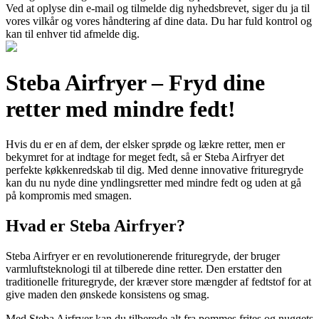
Ved at oplyse din e-mail og tilmelde dig nyhedsbrevet, siger du ja til
vores vilkår og vores håndtering af dine data. Du har fuld kontrol og
kan til enhver tid afmelde dig.
Steba Airfryer – Fryd dine
retter med mindre fedt!
Hvis du er en af dem, der elsker sprøde og lækre retter, men er
bekymret for at indtage for meget fedt, så er Steba Airfryer det
perfekte køkkenredskab til dig. Med denne innovative frituregryde
kan du nu nyde dine yndlingsretter med mindre fedt og uden at gå
på kompromis med smagen.
Hvad er Steba Airfryer?
Steba Airfryer er en revolutionerende frituregryde, der bruger
varmluftsteknologi til at tilberede dine retter. Den erstatter den
traditionelle frituregryde, der kræver store mængder af fedtstof for at
give maden den ønskede konsistens og smag.
Med Steba Airfryer kan du tilberede alt fra pommes frites og nuggets