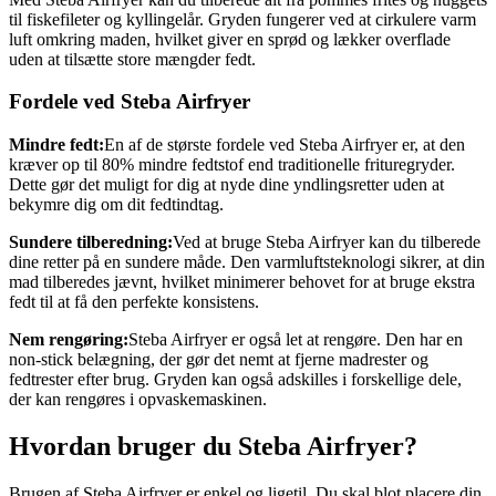
til fiskefileter og kyllingelår. Gryden fungerer ved at cirkulere varm
luft omkring maden, hvilket giver en sprød og lækker overflade
uden at tilsætte store mængder fedt.
Fordele ved Steba Airfryer
Mindre fedt:
En af de største fordele ved Steba Airfryer er, at den
kræver op til 80% mindre fedtstof end traditionelle frituregryder.
Dette gør det muligt for dig at nyde dine yndlingsretter uden at
bekymre dig om dit fedtindtag.
Sundere tilberedning:
Ved at bruge Steba Airfryer kan du tilberede
dine retter på en sundere måde. Den varmluftsteknologi sikrer, at din
mad tilberedes jævnt, hvilket minimerer behovet for at bruge ekstra
fedt til at få den perfekte konsistens.
Nem rengøring:
Steba Airfryer er også let at rengøre. Den har en
non-stick belægning, der gør det nemt at fjerne madrester og
fedtrester efter brug. Gryden kan også adskilles i forskellige dele,
der kan rengøres i opvaskemaskinen.
Hvordan bruger du Steba Airfryer?
Brugen af Steba Airfryer er enkel og ligetil. Du skal blot placere din