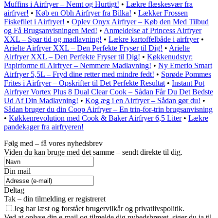
Muffins i Airfryer – Nemt og Hurtigt!
•
Lækre flæskesvær fra
airfryer!
•
Køb en Obh Airfryer fra Bilka!
•
Lækker Frossen
Fiskefilet i Airfryer!
•
Oplev Onyx Airfryer – Køb den Med Tilbud
og Få Brugsanvisningen Med!
•
Anmeldelse af Princess Airfryer
XXL – Spar tid og madlavning!
•
Lækre kartoffelbåde i airfryer
•
Arielte Airfryer XXL – Den Perfekte Fryser til Dig!
•
Arielte
Airfryer XXL – Den Perfekte Fryser til Dig!
•
Køkkenudstyr:
Papirforme til Airfryer – Nemmere Madlavning!
•
Ny Emerio Smart
Airfryer 5,5L – Fryd dine retter med mindre fedt!
•
Sprøde Pommes
Frites i Airfryer – Opskrifter til Det Perfekte Resultat
•
Instant Pot
Airfryer Vortex Plus 8 Dual Clear Cook – Sådan Får Du Det Bedste
Ud Af Din Madlavning!
•
Kog æg i en Airfryer – Sådan gør du!
•
Sådan bruger du din Coop Airfryer – En trin-for-trin brugsanvisning
•
Køkkenrevolution med Cook & Baker Airfryer 6,5 Liter
•
Lækre
pandekager fra airfryeren!
Følg med – få vores nyhedsbrev
Viden du kan bruge med det samme – sendt direkte til dig.
Din mail
Deltag
Tak – din tilmelding er registreret
Jeg har læst og forstået brugervilkår og privatlivspolitik.
Ved at oplyse din e-mail og tilmelde dig nyhedsbrevet, siger du ja til