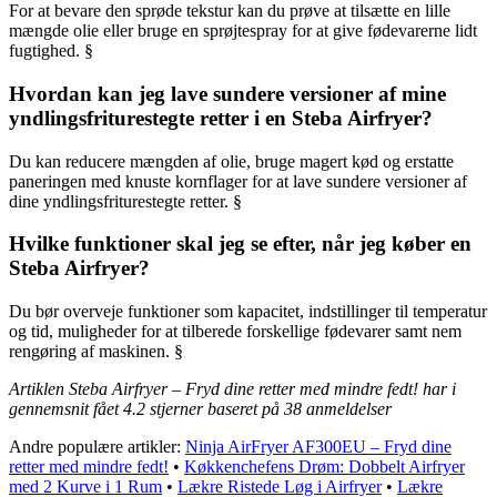
For at bevare den sprøde tekstur kan du prøve at tilsætte en lille
mængde olie eller bruge en sprøjtespray for at give fødevarerne lidt
fugtighed. §
Hvordan kan jeg lave sundere versioner af mine
yndlingsfriturestegte retter i en Steba Airfryer?
Du kan reducere mængden af olie, bruge magert kød og erstatte
paneringen med knuste kornflager for at lave sundere versioner af
dine yndlingsfriturestegte retter. §
Hvilke funktioner skal jeg se efter, når jeg køber en
Steba Airfryer?
Du bør overveje funktioner som kapacitet, indstillinger til temperatur
og tid, muligheder for at tilberede forskellige fødevarer samt nem
rengøring af maskinen. §
Artiklen Steba Airfryer – Fryd dine retter med mindre fedt! har i
gennemsnit fået
4.2
stjerner baseret på
38
anmeldelser
Andre populære artikler:
Ninja AirFryer AF300EU – Fryd dine
retter med mindre fedt!
•
Køkkenchefens Drøm: Dobbelt Airfryer
med 2 Kurve i 1 Rum
•
Lækre Ristede Løg i Airfryer
•
Lækre