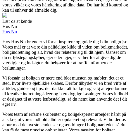
vores vilkår og vores håndtering af dine data. Du har fuld kontrol og
kan til enhver tid afmelde dig.
Lær os at kende
Hus Nu
Hus Nu
Hos Hus Nu brænder vi for at inspirere og guide dig i din boligrejse.
Vores mål er at være din pålidelige kilde til viden om boligmarkedet,
boligindretning og alt, hvad der relaterer sig til dit hjem. Uanset om
du er førstegangskøber, ejer eller lejer, er vi her for at give dig de
værktøjer og indsigter, du behøver for at træffe informerede
beslutninger.
Vi forstår, at boligen er mere end blot mursten og møbler; det er et
sted, hvor livets øjeblikke skabes. Derfor tilbyder vi en bred vifte af
artikler, guides og tips, der dækker alt fra køb og salg af ejendomme
til kreative indretningsideer og bæredygtige løsninger. Vores indhold
er designet til at være letforståeligt, så du nemt kan anvende det i dit
eget liv.
Vores team af erfarne skribenter og boligeksperter arbejder hårdt på
at sikre, at vores indhold altid er opdateret og relevant. Vi holder os
ajour med de nyeste tendenser og ændringer i boligmarkedet, så du
kan få de mest præcise oplysninger. Vores passion for boliger