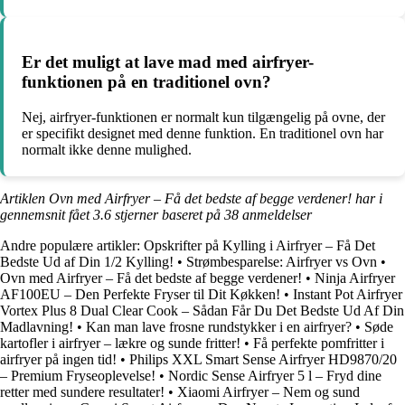
Er det muligt at lave mad med airfryer-
funktionen på en traditionel ovn?
Nej, airfryer-funktionen er normalt kun tilgængelig på ovne, der
er specifikt designet med denne funktion. En traditionel ovn har
normalt ikke denne mulighed.
Artiklen Ovn med Airfryer – Få det bedste af begge verdener! har i
gennemsnit fået
3.6
stjerner baseret på
38
anmeldelser
Andre populære artikler:
Opskrifter på Kylling i Airfryer – Få Det
Bedste Ud af Din 1/2 Kylling!
•
Strømbesparelse: Airfryer vs Ovn
•
Ovn med Airfryer – Få det bedste af begge verdener!
•
Ninja Airfryer
AF100EU – Den Perfekte Fryser til Dit Køkken!
•
Instant Pot Airfryer
Vortex Plus 8 Dual Clear Cook – Sådan Får Du Det Bedste Ud Af Din
Madlavning!
•
Kan man lave frosne rundstykker i en airfryer?
•
Søde
kartofler i airfryer – lækre og sunde fritter!
•
Få perfekte pomfritter i
airfryer på ingen tid!
•
Philips XXL Smart Sense Airfryer HD9870/20
– Premium Fryseoplevelse!
•
Nordic Sense Airfryer 5 l – Fryd dine
retter med sundere resultater!
•
Xiaomi Airfryer – Nem og sund