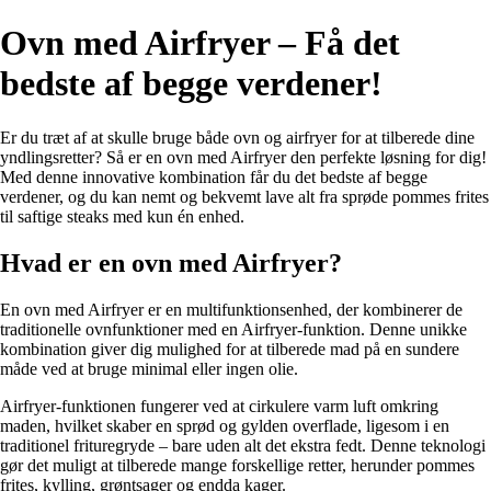
Ovn med Airfryer – Få det
bedste af begge verdener!
Er du træt af at skulle bruge både ovn og airfryer for at tilberede dine
yndlingsretter? Så er en ovn med Airfryer den perfekte løsning for dig!
Med denne innovative kombination får du det bedste af begge
verdener, og du kan nemt og bekvemt lave alt fra sprøde pommes frites
til saftige steaks med kun én enhed.
Hvad er en ovn med Airfryer?
En ovn med Airfryer er en multifunktionsenhed, der kombinerer de
traditionelle ovnfunktioner med en Airfryer-funktion. Denne unikke
kombination giver dig mulighed for at tilberede mad på en sundere
måde ved at bruge minimal eller ingen olie.
Airfryer-funktionen fungerer ved at cirkulere varm luft omkring
maden, hvilket skaber en sprød og gylden overflade, ligesom i en
traditionel frituregryde – bare uden alt det ekstra fedt. Denne teknologi
gør det muligt at tilberede mange forskellige retter, herunder pommes
frites, kylling, grøntsager og endda kager.