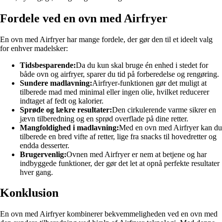
Fordele ved en ovn med Airfryer
En ovn med Airfryer har mange fordele, der gør den til et ideelt valg
for enhver madelsker:
Tidsbesparende:
Da du kun skal bruge én enhed i stedet for
både ovn og airfryer, sparer du tid på forberedelse og rengøring.
Sundere madlavning:
Airfryer-funktionen gør det muligt at
tilberede mad med minimal eller ingen olie, hvilket reducerer
indtaget af fedt og kalorier.
Sprøde og lækre resultater:
Den cirkulerende varme sikrer en
jævn tilberedning og en sprød overflade på dine retter.
Mangfoldighed i madlavning:
Med en ovn med Airfryer kan du
tilberede en bred vifte af retter, lige fra snacks til hovedretter og
endda desserter.
Brugervenlig:
Ovnen med Airfryer er nem at betjene og har
indbyggede funktioner, der gør det let at opnå perfekte resultater
hver gang.
Konklusion
En ovn med Airfryer kombinerer bekvemmeligheden ved en ovn med