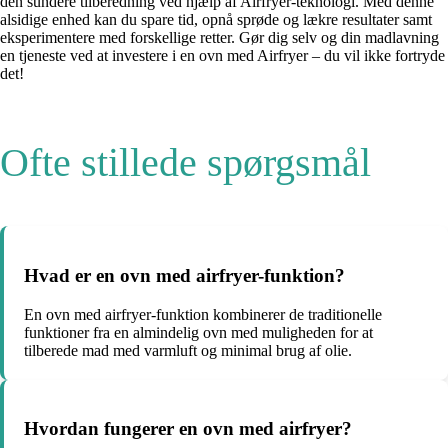
den sundere tilberedning ved hjælp af Airfryer-teknologi. Med denne
alsidige enhed kan du spare tid, opnå sprøde og lækre resultater samt
eksperimentere med forskellige retter. Gør dig selv og din madlavning
en tjeneste ved at investere i en ovn med Airfryer – du vil ikke fortryde
det!
Ofte stillede spørgsmål
Hvad er en ovn med airfryer-funktion?
En ovn med airfryer-funktion kombinerer de traditionelle
funktioner fra en almindelig ovn med muligheden for at
tilberede mad med varmluft og minimal brug af olie.
Hvordan fungerer en ovn med airfryer?