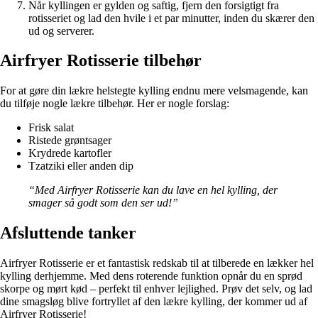
Når kyllingen er gylden og saftig, fjern den forsigtigt fra
rotisseriet og lad den hvile i et par minutter, inden du skærer den
ud og serverer.
Airfryer Rotisserie tilbehør
For at gøre din lækre helstegte kylling endnu mere velsmagende, kan
du tilføje nogle lækre tilbehør. Her er nogle forslag:
Frisk salat
Ristede grøntsager
Krydrede kartofler
Tzatziki eller anden dip
“Med Airfryer Rotisserie kan du lave en hel kylling, der
smager så godt som den ser ud!”
Afsluttende tanker
Airfryer Rotisserie er et fantastisk redskab til at tilberede en lækker hel
kylling derhjemme. Med dens roterende funktion opnår du en sprød
skorpe og mørt kød – perfekt til enhver lejlighed. Prøv det selv, og lad
dine smagsløg blive fortryllet af den lækre kylling, der kommer ud af
Airfryer Rotisserie!