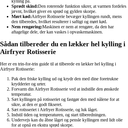
kylling på.
Sprødt skind:
Den roterende funktion sikrer, at varmen fordeles
jævnt, hvilket giver en sprød og gylden skorpe.
Mørt kød:
Airfryer Rotisserie bevæger kyllingen rundt, mens
den tilberedes, hvilket resulterer i saftigt og mørt kød.
Nem rengøring:
Maskinen er nem at rengøre, da den har
aftagelige dele, der kan vaskes i opvaskemaskinen.
Sådan tilbereder du en lækker hel kylling i
Airfryer Rotisserie
Her er en trin-for-trin guide til at tilberede en lækker hel kylling i
Airfryer Rotisserie:
Pak den friske kylling ud og krydr den med dine foretrukne
krydderier og urter.
Forvarm din Airfryer Rotisserie ved at indstille den ønskede
temperatur.
Sæt kyllingen på rotisseriet og fastgør den med nålene for at
sikre, at den er godt fikseret.
Sæt rotisseriet i Airfryer Rotisserie, og luk låget.
Indstil tiden og temperaturen, og start tilberedningen.
Undervejs kan du åbne låget og pensle kyllingen med lidt olie
for at opnå en ekstra sprød skorpe.