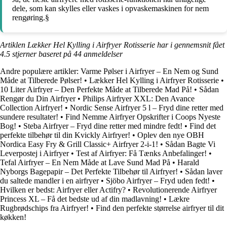
dele, som kan skylles eller vaskes i opvaskemaskinen for nem
rengøring.§
Artiklen Lækker Hel Kylling i Airfryer Rotisserie har i gennemsnit fået
4.5
stjerner baseret på
44
anmeldelser
Andre populære artikler:
Varme Pølser i Airfryer – En Nem og Sund
Måde at Tilberede Pølser!
•
Lækker Hel Kylling i Airfryer Rotisserie
•
10 Liter Airfryer – Den Perfekte Måde at Tilberede Mad På!
•
Sådan
Rengør du Din Airfryer
•
Philips Airfryer XXL: Den Avance
Collection Airfryer!
•
Nordic Sense Airfryer 5 l – Fryd dine retter med
sundere resultater!
•
Find Nemme Airfryer Opskrifter i Coops Nyeste
Bog!
•
Steba Airfryer – Fryd dine retter med mindre fedt!
•
Find det
perfekte tilbehør til din Kvickly Airfryer!
•
Oplev den nye OBH
Nordica Easy Fry & Grill Classic+ Airfryer 2-i-1!
•
Sådan Bagte Vi
Leverpostej i Airfryer
•
Test af Airfryer: Få Tænks Anbefalinger!
•
Tefal Airfryer – En Nem Måde at Lave Sund Mad På
•
Harald
Nyborgs Bagepapir – Det Perfekte Tilbehør til Airfryer!
•
Sådan laver
du saltede mandler i en airfryer
•
Sjöbo Airfryer – Fryd uden fedt!
•
Hvilken er bedst: Airfryer eller Actifry?
•
Revolutionerende Airfryer
Princess XL – Få det bedste ud af din madlavning!
•
Lækre
Rugbrødschips fra Airfryer!
•
Find den perfekte størrelse airfryer til dit
køkken!